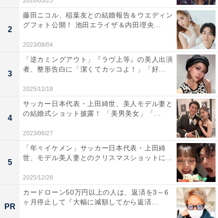
2026/03/25
藤田ニコル、稲葉友との結婚報告＆ウエディン
グフォト公開！ 池田エライザ＆内田理央...
2
2023/08/04
「逆カミングアウト」『ラヴ上等』の美人出演
者、整形告白に「潔くてカッコよ！」「好...
3
2025/12/18
サッカー日本代表・上田綺世、美人モデル妻と
の結婚式ショット披露！ 「美男美女」「...
4
2023/06/27
「年々イケメン」サッカー日本代表・上田綺
世、モデル美人妻とのクリスマスショットに...
5
2025/12/26
カードローン50万円以上の人は、返済を3～6
ヶ月停止して『大幅に減額してから返済...
PR