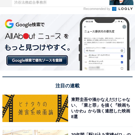
渋谷法務総合事務所
Recommended by
注目の連載
東野圭吾や湊かなえだけじゃな
い、「業と罪」を描く『映画ち
いかわ』から強く連想した映画
8選
20年間「駆け込み実績ゼロ」の