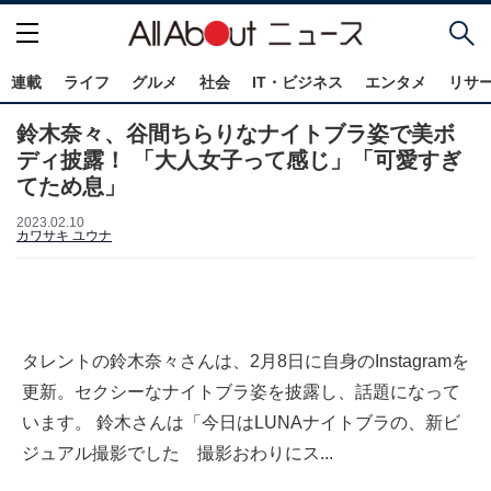
連載
ライフ
グルメ
社会
IT・ビジネス
エンタメ
リサ
鈴木奈々、谷間ちらりなナイトブラ姿で美ボ
ディ披露！ 「大人女子って感じ」「可愛すぎ
てため息」
2023.02.10
カワサキ ユウナ
タレントの鈴木奈々さんは、2月8日に自身のInstagramを
更新。セクシーなナイトブラ姿を披露し、話題になって
います。 鈴木さんは「今日はLUNAナイトブラの、新ビ
ジュアル撮影でした 撮影おわりにス...