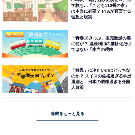
学校も…「こども110番の家」
は本当に必要？ PTAが直面する
理想と現実
「青春18きっぷ」販売激減の裏
に何が？ 連続利用の厳格化だけ
ではない「本当の理由」
「移民」に冷たいのはどっちな
のか？ スイスの厳格過ぎる学歴
選別と、日本の曖昧過ぎる外国
人政策
連載をもっと見る