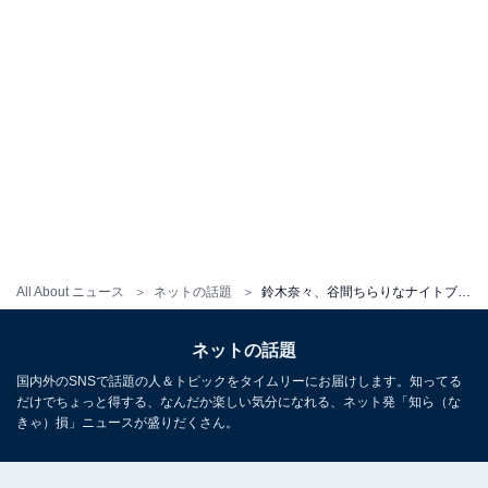
All About ニュース
ネットの話題
鈴木奈々、谷間ちらりなナイトブラ姿で美ボディ披露！ 「大人女子って感じ」「可愛すぎてため息」
ネットの話題
国内外のSNSで話題の人＆トピックをタイムリーにお届けします。知ってる
だけでちょっと得する、なんだか楽しい気分になれる、ネット発「知ら（な
きゃ）損」ニュースが盛りだくさん。