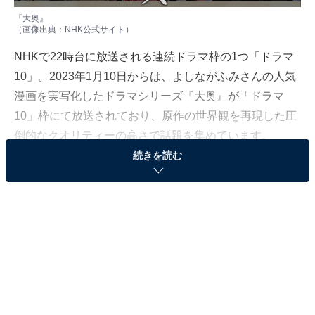
『大奥』
​​​​（画像出典：
NHK公式サイト
）
NHKで22時台に放送される連続ドラマ枠の1つ「ドラマ
10」。2023年1月10日からは、よしながふみさんの人気
漫画を実写化したドラマシリーズ『大奥』が「ドラマ
10」枠にて放送されており、原作の世界観を再現した圧
倒的なクオリティーの高さで話題を集めています。
続きを読む
All About編集部は、1月20日～2月2日の期間、328人を対
象に「NHKドラマ」に関するアンケートを実施しまし
た。本記事では、2010年代以降の「ドラマ10」枠で面白
かったドラマランキングを発表します！
＞14位までの全ランキング結果を見る