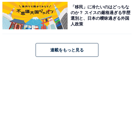
「移民」に冷たいのはどっちな
のか？ スイスの厳格過ぎる学歴
選別と、日本の曖昧過ぎる外国
人政策
連載をもっと見る
第1位：『正直不動産』／62票
1票差で第1位に選ばれたのは、2022年に放送された、山
下智久さん主演の『正直不動産』でした！ 不動産営業マ
ンの永瀬財地（山下さん）が、ある日突然、うそをつく