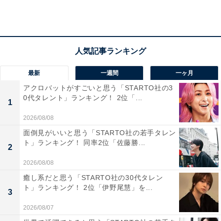
って見たら凄く漫画に忠実で面白かったです（42歳女性
／山口県）」など、原作ファンからも好評だったようで
す。
さらに、「経理と営業のバトルがあるあるで共感できた
最新
一週間
一ヶ月
から（45歳女性／埼玉県）」「登場人物が個性的で、と
アクロバットがすごいと思う「STARTO社の3
ても面白くて好きでした。主人公もそうですが、江口さ
0代タレント」ランキング！ 2位「...
1
んの役も個性的でとても面白かったです（57歳女性／神
2026/08/08
奈川県）」と、共感できるエピソードや個性的なキャラ
面倒見がいいと思う「STARTO社の若手タレン
クターが良かったというコメントも寄せられました。
ト」ランキング！ 同率2位「佐藤勝...
2
2026/08/08
癒し系だと思う「STARTO社の30代タレン
ト」ランキング！ 2位「伊野尾慧」を...
3
2026/08/07