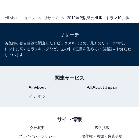
ことができなくなってしまいます。余計なことまで正直
に言ってしまい、客は激怒。契約寸前の案件が次々と台
無しになっていく中、営業成績1位だった永瀬が“正直す
All About ニュース
リサーチ
2010年代以降のNHK「ドラマ10」枠で面白かったドラマランキング！ 現在放送中『大奥』を抑えた1位は？
ぎる不動産屋”としてどうやって生きていくかが見どころ
リサーチ
です。
編集部が独自目線で調査したトピックスをはじめ、最新のリリース情報、ト
レンドに関するランキングなど、世の中で注目を集めている話題をお知らせ
しています。
回答者からは「コミカルで面白かったです。キャスト
も、山P、福原遥ちゃん、市原隼人さんなど、豪華で見
ごたえがありました（46歳女性／福岡県）」「俳優陣の
関連サービス
演技がよかった。会話のテンポもよく引き込まれた（41
All About
All About Japan
歳女性／北海道）」など、豪華キャストの演技を評価す
イチオシ
る声が届いています。
サイト情報
また、「嘘をつけなくなったという設定がおもしろい
会社概要
広告掲載
（30歳女性／千葉県）」「嘘をつくことに心が痛まなく
プライバシーポリシー
著作権・商標・免責事項