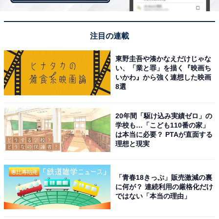
回答者からは「凄く面白い企画のドラマで男女が逆転し
た世界を描いているのが面白いです（40歳男性／兵庫
県）」「他ではあまり見たことない挑戦的な設定だと感
注目の連載
じたため（22歳女性／大阪府）」と、“男女逆転”という
東野圭吾や湊かなえだけじゃな
設定に意表を突かれた人が多いようです。
い、「業と罪」を描く『映画ち
いかわ』から強く連想した映画
8選
また、「今現在大奥にはまっていて前回は涙を流すくら
い感情が揺り動かされました。昔の話としているのに現
20年間「駆け込み実績ゼロ」の
在でも同じように理解できる部分も多くとても引き込ま
学校も…「こども110番の家」
は本当に必要？ PTAが直面する
れます（43歳女性／神奈川県）」「女性の強さや、美し
理想と現実
さを感じられる。反対に、陰湿な所なども多く、現代も
変わらない女性らしさがあった（23歳女性／東京都）」
など、特に女性から絶賛の声が上がっています。
「青春18きっぷ」販売激減の裏
に何が？ 連続利用の厳格化だけ
ではない「本当の理由」