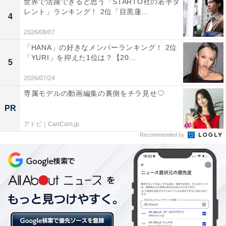
世界で活躍できると思う「STARTO社の若手タ
レント」ランキング！ 2位「目黒蓮...
4
2026/08/07
「HANA」の好きなメンバーランキング！ 2位
「YURI」を抑えた1位は？【20...
5
2026/07/24
専属モデルの動画編集の裏側をチラ見せ♡
PR
第2位：『大奥』／61票
アドビ｜CanCam.jp
Recommended by
第2位に選ばれたのは、2023年1月から放送中の『大奥』
でした。若い男性だけがかかる奇病の影響で、男性の数
が激減し、男女逆転した江戸時代が舞台の本作。斬新な
設定とさまざまな人間関係を描いたストーリーが注目さ
れています。