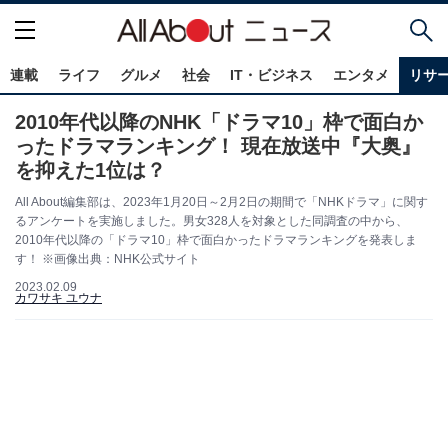
連載
ライフ
グルメ
社会
IT・ビジネス
エンタメ
リサ
2010年代以降のNHK「ドラマ10」枠で面白か
ったドラマランキング！ 現在放送中『大奥』
を抑えた1位は？
All About編集部は、2023年1月20日～2月2日の期間で「NHKドラマ」に関す
るアンケートを実施しました。男女328人を対象とした同調査の中から、
2010年代以降の「ドラマ10」枠で面白かったドラマランキングを発表しま
す！ ※画像出典：NHK公式サイト
2023.02.09
カワサキ ユウナ