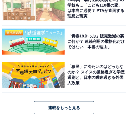
学校も…「こども110番の家」
は本当に必要？ PTAが直面する
理想と現実
「青春18きっぷ」販売激減の裏
に何が？ 連続利用の厳格化だけ
ではない「本当の理由」
「移民」に冷たいのはどっちな
のか？ スイスの厳格過ぎる学歴
選別と、日本の曖昧過ぎる外国
人政策
連載をもっと見る