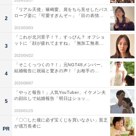
2024/10/17
「リアル天使」篠崎愛、肩をちら見せしたバス
ローブ姿に「可愛すぎんぞ～」「目の表情...
2
2023/03/03
「これが北川景子！？」すっぴん？ オフショ
ットに「顔が疲れてますね」「無加工無表...
3
2025/04/22
「そこくっつくの？！」元NGT48メンバー、
結婚報告に祝福と驚きの声！「お相手の...
4
2026/08/07
「やっと報告！」人気YouTuber、イケメン夫
の顔出しで結婚報告「明日はショッ...
5
2026/01/15
「〇〇した後に必ず宝くじを買いなさい」貧乏
が億万長者に
PR