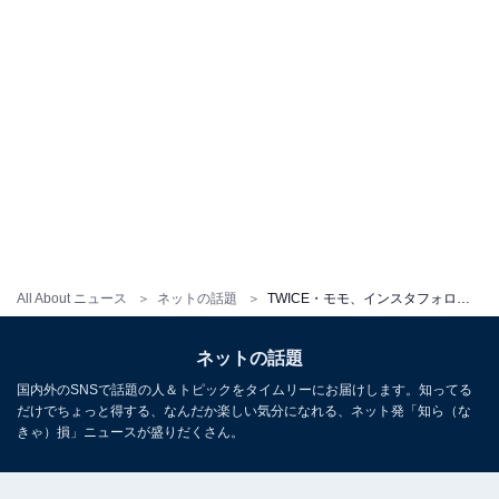
All About ニュース
ネットの話題
TWICE・モモ、インスタフォロワー数1000万に向けカウントダウン！ 1位に君臨していた「渡辺直美」を抜き、差を広げる
ネットの話題
国内外のSNSで話題の人＆トピックをタイムリーにお届けします。知ってる
だけでちょっと得する、なんだか楽しい気分になれる、ネット発「知ら（な
きゃ）損」ニュースが盛りだくさん。