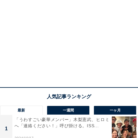
最新
一週間
一ヶ月
「うわすごい豪華メンバー」木梨憲武、ヒロミ
へ「連絡ください！」呼び掛ける。ISS...
1