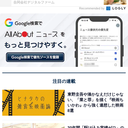
合同会社デジタルファーム
Recommended by
注目の連載
東野圭吾や湊かなえだけじゃな
い、「業と罪」を描く『映画ち
いかわ』から強く連想した映画
8選
20年間「駆け込み実績ゼロ」の