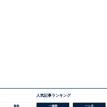
最新
一週間
一ヶ月