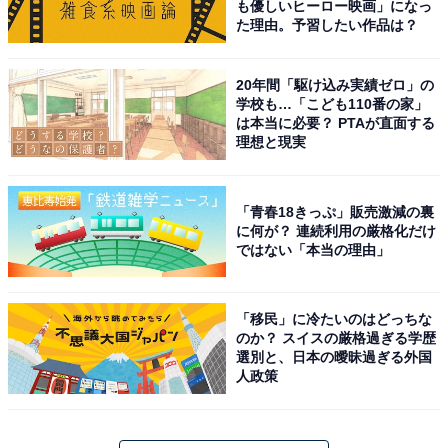
も優しいヒーロー映画」になっ
た理由。予習したい作品は？
20年間「駆け込み実績ゼロ」の
学校も…「こども110番の家」
は本当に必要？ PTAが直面する
理想と現実
「青春18きっぷ」販売激減の裏
に何が？ 連続利用の厳格化だけ
ではない「本当の理由」
「移民」に冷たいのはどっちな
のか？ スイスの厳格過ぎる学歴
選別と、日本の曖昧過ぎる外国
人政策