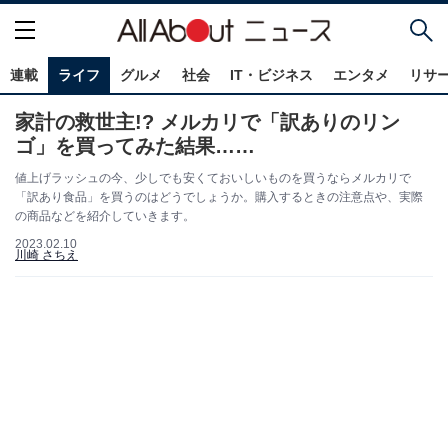
連載
ライフ
グルメ
社会
IT・ビジネス
エンタメ
リサ
家計の救世主!? メルカリで「訳ありのリン
ゴ」を買ってみた結果……
値上げラッシュの今、少しでも安くておいしいものを買うならメルカリで
「訳あり食品」を買うのはどうでしょうか。購入するときの注意点や、実際
の商品などを紹介していきます。
2023.02.10
川崎 さちえ