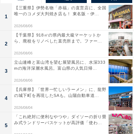
【三重県】伊勢名物「赤福」の直営店に、全国
唯一のコメダ大判焼き店も！ 東名阪・伊...
1
2026/08/06
【千葉県】918㎡の県内最大級マーケットか
ら、廃校をリノベした直売所まで。ファー...
2
2026/08/06
立山連峰と富山湾を望む展望風呂に、水深333
mの海洋深層水風呂。富山県の人気日帰...
3
2026/08/06
【兵庫県】「世界一忙しいラーメン」に、龍野
の城下町を再現したSAも。山陽自動車道...
4
2026/08/04
「これ絶対に便利なやつや」ダイソーの折り畳
み式ランドリーバスケットが高評価「使わ...
5