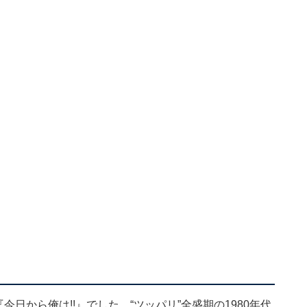
今日から俺は!!』でした。“ツッパリ”全盛期の1980年代