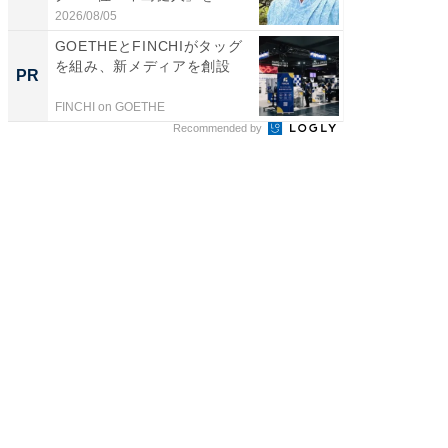
倒...
2026/08/05
2026/08/0
GOETHEとFINCHIがタッグ
GOETH
を組み、新メディアを創設
を組み
PR
PR
FINCHI on GOETHE
FINCHI o
Recommended by