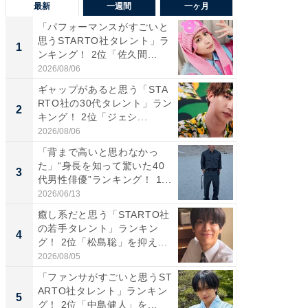
最新
一週間
一ヶ月
「パフォーマンスがすごいと
「癒し系
思うSTARTO社タレント」ラ
タレント
1
1
ンキング！ 2位「佐久間...
「井ノ原
2026/08/06
2026/08/0
ギャップがあると思う「STA
癒し系だ
RTO社の30代タレント」ラン
の若手
2
2
キング！ 2位「ジェシ...
グ！ 2
2026/08/06
2026/08/0
「背まで高いと思わなかっ
ギャップ
た」“身長を知って驚いた40
RTO社
3
3
代男性俳優”ランキング！ 1...
キング！
2026/06/13
2026/08/0
癒し系だと思う「STARTO社
「世界で
の若手タレント」ランキン
ARTO
4
4
グ！ 2位「松島聡」を抑え...
グ！ 2
2026/08/05
2026/08/0
「ファンサがすごいと思うST
身長を知
ARTO社タレント」ランキン
性俳優」
5
5
グ！ 2位「中島健人」を...
「鈴木