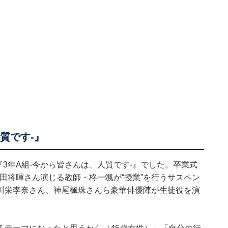
人質です-』
『3年A組-今から皆さんは、人質です-』でした。卒業式
菅田将暉さん演じる教師・柊一颯が“授業”を行うサスペン
川栄李奈さん、神尾楓珠さんら豪華俳優陣が生徒役を演