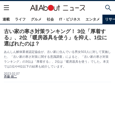
連載
ライフ
グルメ
社会
IT・ビジネス
エンタメ
リサ
古い家の寒さ対策ランキング！ 3位「厚着す
る」、2位「暖房器具を使う」を抑え、1位に
選ばれたのは？
あんしん解体業者認定協会が、古い家に住んでいる男女503人に対して実施し
た、「古い家の寒さ対策に関する意識調査」によると、「古い家の寒さ対策
ランキング」の3位は「厚着する」、2位は「暖房器具を使う」でした。本文
では1位や4位以下の結果も紹介しています。
2023.02.07
斉藤 雄二