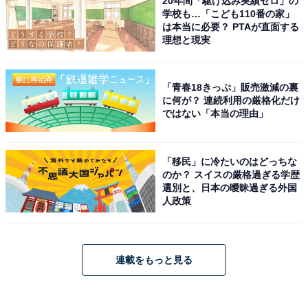
20年間「駆け込み実績ゼロ」の
学校も…「こども110番の家」
は本当に必要？ PTAが直面する
理想と現実
「青春18きっぷ」販売激減の裏
に何が？ 連続利用の厳格化だけ
ではない「本当の理由」
「移民」に冷たいのはどっちな
のか？ スイスの厳格過ぎる学歴
選別と、日本の曖昧過ぎる外国
人政策
連載をもっと見る