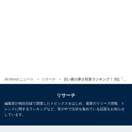
All About ニュース
リサーチ
古い家の寒さ対策ランキング！ 3位「厚着する」、2位「暖房器具を使う」を抑え、1位に選ばれたのは？
リサーチ
編集部が独自目線で調査したトピックスをはじめ、最新のリリース情報、ト
レンドに関するランキングなど、世の中で注目を集めている話題をお知らせ
しています。