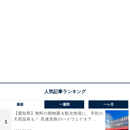
最新
一週間
一ヶ月
【愛知県】無料の動物園＆観光牧場に、市初の
天然温泉も！ 高速道路のハイウェイオア...
1