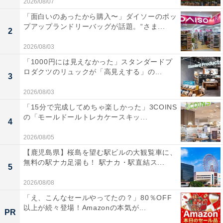
2026/08/07
「面白いのあったから購入〜」ダイソーのポッ
プアップランドリーバッグが話題。“さま...
2
2026/08/03
「1000円には見えなかった」スタンダードプ
ロダクツのリュックが「高見えする」の...
3
2026/08/03
「15分で完成してめちゃ楽しかった」3COINS
の「モールドールトレカケースキッ...
4
2026/08/05
【鹿児島県】桜島を望む駅ビルの大観覧車に、
無料の駅ナカ足湯も！ 駅ナカ・駅直結ス...
5
2026/08/08
「え、こんなセールやってたの？」80％OFF
以上が続々登場！Amazonの本気が...
PR