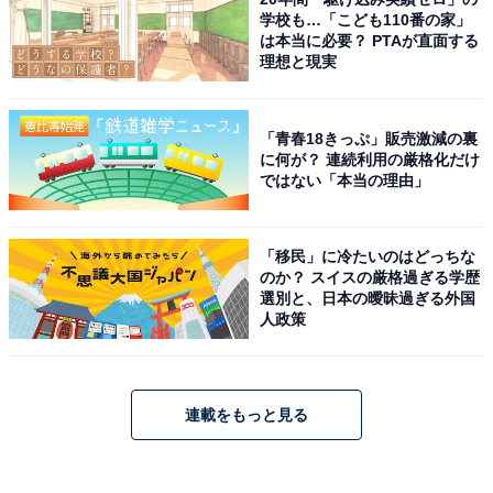
学校も…「こども110番の家」
は本当に必要？ PTAが直面する
理想と現実
「青春18きっぷ」販売激減の裏
に何が？ 連続利用の厳格化だけ
ではない「本当の理由」
「移民」に冷たいのはどっちな
のか？ スイスの厳格過ぎる学歴
選別と、日本の曖昧過ぎる外国
人政策
連載をもっと見る