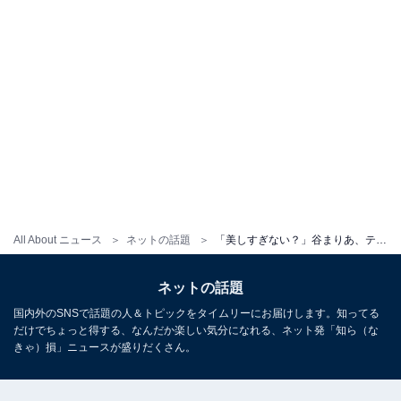
All About ニュース
ネットの話題
「美しすぎない？」谷まりあ、ティファニーを身にまとい美脚際立つドレス姿を披露！ 「凄く似合って眼福。。」
ネットの話題
国内外のSNSで話題の人＆トピックをタイムリーにお届けします。知ってる
だけでちょっと得する、なんだか楽しい気分になれる、ネット発「知ら（な
きゃ）損」ニュースが盛りだくさん。