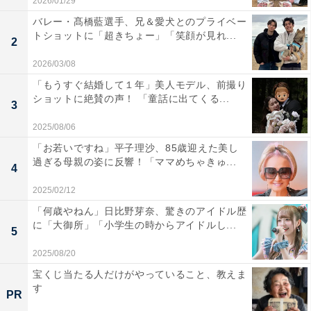
2026/01/29
バレー・髙橋藍選手、兄＆愛犬とのプライベー
トショットに「超きちょー」「笑顔が見れ...
2
2026/03/08
「もうすぐ結婚して１年」美人モデル、前撮り
ショットに絶賛の声！ 「童話に出てくる...
3
2025/08/06
「お若いですね」平子理沙、85歳迎えた美し
過ぎる母親の姿に反響！「ママめちゃきゅ...
4
2025/02/12
「何歳やねん」日比野芽奈、驚きのアイドル歴
に「大御所」「小学生の時からアイドルし...
5
2025/08/20
宝くじ当たる人だけがやっていること、教えま
す
PR