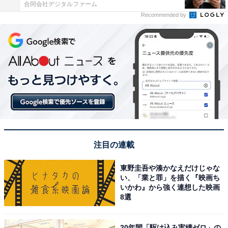
合同会社デジタルファーム
Recommended by
注目の連載
東野圭吾や湊かなえだけじゃな
い、「業と罪」を描く『映画ち
いかわ』から強く連想した映画
8選
20年間「駆け込み実績ゼロ」の