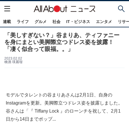
連載
ライフ
グルメ
社会
IT・ビジネス
エンタメ
リサ
「美しすぎない？」谷まりあ、ティファニー
を身にまとい美脚際立つドレス姿を披露！
「凄く似合って眼福。。」
2023.02.02
橋酒 瑛麗瑠
モデルでタレントの谷まりあさんは2月1日、自身の
Instagramを更新。美脚際立つドレス姿を披露しました。
谷さんは「『 Tiffany Lock 』のローンチを祝して、2月1
日から14日までポップ...