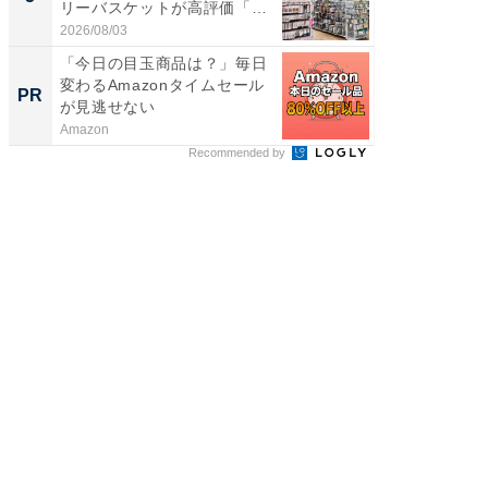
リーバスケットが高評価「使
層水風
わ...
帰...
2026/08/03
2026/08/0
「今日の目玉商品は？」毎日
GOETH
変わるAmazonタイムセール
を組み
PR
PR
が見逃せない
Amazon
FINCHI o
Recommended by