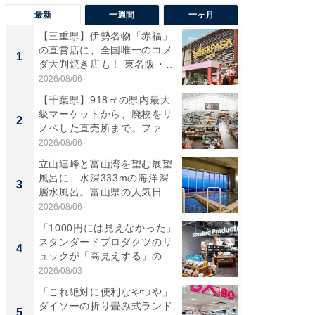
最新
一週間
一ヶ月
【三重県】伊勢名物「赤福」
【兵庫
の直営店に、全国唯一のコメ
ーメン
1
1
ダ大判焼き店も！ 東名阪・
再現した
伊...
道...
2026/08/06
2026/08/0
【千葉県】918㎡の県内最大
【三重
級マーケットから、廃校をリ
の直営
2
2
ノベした直売所まで。ファ
ダ大判焼
ー...
伊...
2026/08/06
2026/08/0
立山連峰と富山湾を望む展望
【千葉県
風呂に、水深333mの海洋深
級マー
3
3
層水風呂。富山県の人気日
ノベし
帰...
ー...
2026/08/06
2026/08/0
「1000円には見えなかった」
ステラ
スタンダードプロダクツのリ
詰め放題
4
4
ュックが「高見えする」の...
00円で「
2026/08/03
2026/08/0
「これ絶対に便利なやつや」
立山連
ダイソーの折り畳み式ランド
風呂に、
5
5