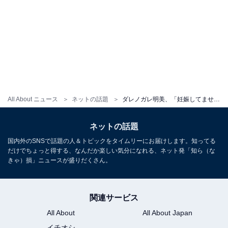
All About ニュース
ネットの話題
ダレノガレ明美、「妊娠してません」と妊娠を否定。透け透けドレスのモデルショットにファンがコメント
ネットの話題
国内外のSNSで話題の人＆トピックをタイムリーにお届けします。知ってる
だけでちょっと得する、なんだか楽しい気分になれる、ネット発「知ら（な
きゃ）損」ニュースが盛りだくさん。
関連サービス
All About
All About Japan
イチオシ