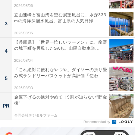
2026/08/06
立山連峰と富山湾を望む展望風呂に、水深333
mの海洋深層水風呂。富山県の人気日帰...
3
2026/08/06
【兵庫県】「世界一忙しいラーメン」に、龍野
の城下町を再現したSAも。山陽自動車道...
4
2026/08/04
「これ絶対に便利なやつや」ダイソーの折り畳
み式ランドリーバスケットが高評価「使わ...
5
2026/08/03
金運下げるの絶対やめて！9割が知らない“貯金
術”
PR
合同会社デジタルファーム
Recommended by