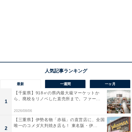
最新
一週間
一ヶ月
【千葉県】918㎡の県内最大級マーケットか
ら、廃校をリノベした直売所まで。ファー...
1
2026/08/06
【三重県】伊勢名物「赤福」の直営店に、全国
唯一のコメダ大判焼き店も！ 東名阪・伊...
2