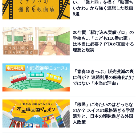
い、「業と罪」を描く『映画ち
いかわ』から強く連想した映画
8選
20年間「駆け込み実績ゼロ」の
学校も…「こども110番の家」
は本当に必要？ PTAが直面する
理想と現実
「青春18きっぷ」販売激減の裏
に何が？ 連続利用の厳格化だけ
ではない「本当の理由」
「移民」に冷たいのはどっちな
のか？ スイスの厳格過ぎる学歴
選別と、日本の曖昧過ぎる外国
人政策