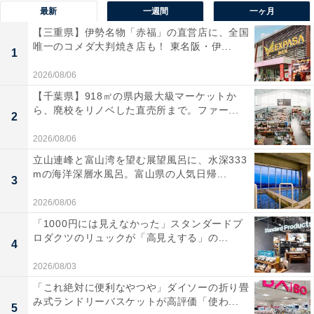
最新
一週間
一ヶ月
【三重県】伊勢名物「赤福」の直営店に、全国
唯一のコメダ大判焼き店も！ 東名阪・伊...
1
2026/08/06
【千葉県】918㎡の県内最大級マーケットか
ら、廃校をリノベした直売所まで。ファー...
2
2026/08/06
立山連峰と富山湾を望む展望風呂に、水深333
mの海洋深層水風呂。富山県の人気日帰...
3
2026/08/06
「1000円には見えなかった」スタンダードプ
ロダクツのリュックが「高見えする」の...
4
2026/08/03
「これ絶対に便利なやつや」ダイソーの折り畳
み式ランドリーバスケットが高評価「使わ...
5