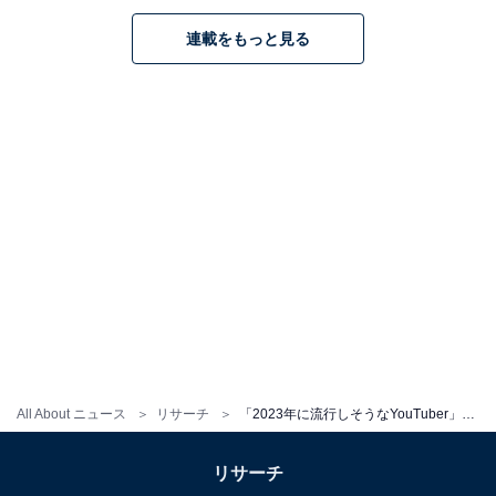
連載をもっと見る
All About ニュース
リサーチ
「2023年に流行しそうなYouTuber」ランキング！ 3位「ナナオは立派なユーチューバー」、2位「スクワッド」、1位は？
リサーチ