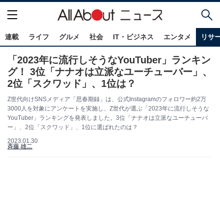
連載
ライフ
グルメ
社会
IT・ビジネス
エンタメ
リサ
「2023年に流行しそうなYouTuber」ランキン
グ！ 3位「ナナオは立派なユーチューバー」、
2位「スクワッド」、1位は？
Z世代向けSNSメディア「思春期録」は、公式Instagramのフォロワー約2万
3000人を対象にアンケートを実施し、Z世代が選ぶ「2023年に流行しそうな
YouTuber」ランキングを発表しました。3位「ナナオは立派なユーチューバ
ー」、2位「スクワッド」、1位に選ばれたのは？
2023.01.30
斉藤 雄二