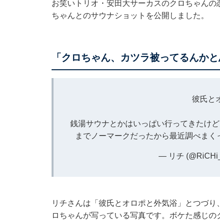
お笑いトリオ・安田大サーカスのクロちゃんの恋人
ちゃんとのサウナショットを公開しました。
「クロちゃん、カツラ被ってるんかと
彼氏と
銭湯サウナとかはいっぱい行ってきたけど
までノーマークだったから最近調べまく
— リチ (@RiCHi
リチさんは「彼氏とオロポと外気浴」とつづり
ロちゃんが写っている写真です。ボケた感じの