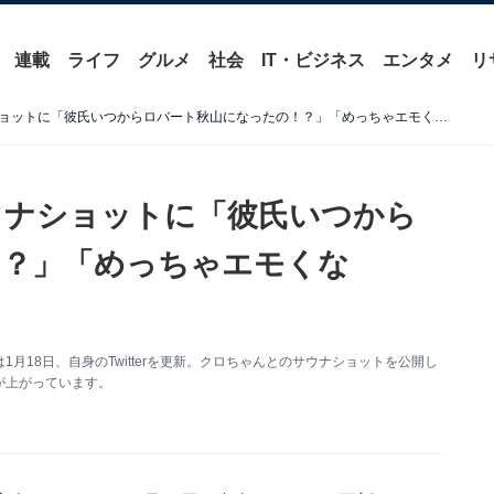
連載
ライフ
グルメ
社会
IT・ビジネス
エンタメ
リ
リチ、クロちゃんとのサウナショットに「彼氏いつからロバート秋山になったの！？」「めっちゃエモくない！？」
ウナショットに「彼氏いつから
！？」「めっちゃエモくな
18日、自身のTwitterを更新。クロちゃんとのサウナショットを公開し
が上がっています。