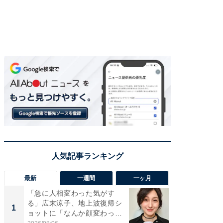
最新
一週間
一ヶ月
「急に人相変わった気がす
「さす
る」広末涼子、地上波復帰シ
は」高
1
1
ョットに「なんか顔変わっ
災地を