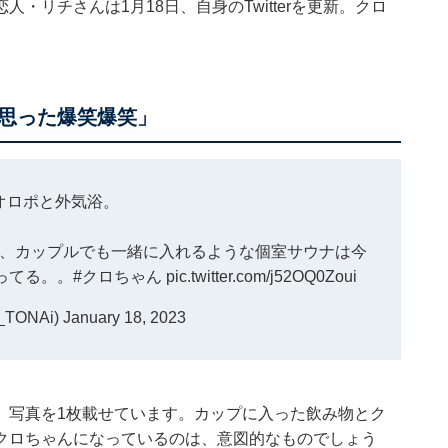
・リチさんは1月18日、自身のTwitterを更新。クロ
思った爆笑爆笑」
オロポと外気浴。
、カップルでも一緒に入れるような個室サウナは今
ってる。。
#クロちゃん
pic.twitter.com/j52OQ0Zoui
_TONAi)
January 18, 2023
、写真を1枚載せています。カップに入った飲み物とク
クロちゃんになっているのは、意図的なものでしょう