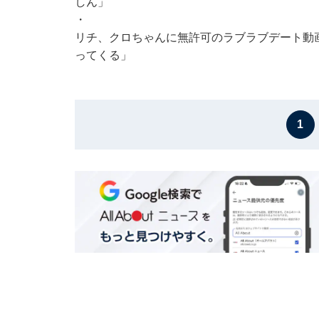
しん」
・
リチ、クロちゃんに無許可のラブラブデート動
ってくる」
1