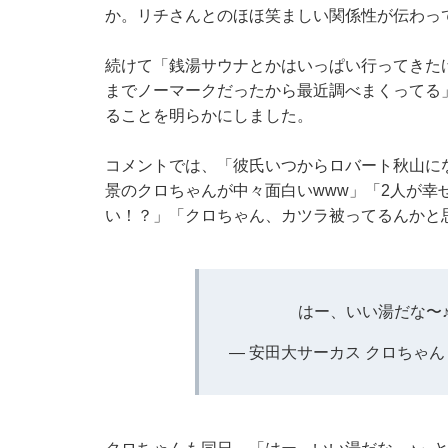
か。リチさんとのほほ笑ましい関係性が伝わっ
続けて「銭湯サウナとかはいっぱい行ってきた
までノーマークだったから最近調べまくってる
ることを明らかにしました。
コメントでは、「彼氏いつからロバート秋山に
景のクロちゃんが中々面白いwww」「2人が幸
い！？」「クロちゃん、カツラ被ってるんかと
はー、いい湯だな〜
— 安田大サーカス クロちゃん (@k