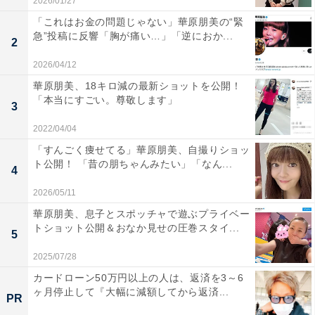
2026/01/27
「これはお金の問題じゃない」華原朋美の“緊
急”投稿に反響「胸が痛い…」「逆におか...
2
2026/04/12
華原朋美、18キロ減の最新ショットを公開！
「本当にすごい。尊敬します」
3
2022/04/04
「すんごく痩せてる」華原朋美、自撮りショッ
ト公開！ 「昔の朋ちゃんみたい」「なん...
4
2026/05/11
華原朋美、息子とスポッチャで遊ぶプライベー
トショット公開＆おなか見せの圧巻スタイ...
5
2025/07/28
カードローン50万円以上の人は、返済を3～6
ヶ月停止して『大幅に減額してから返済...
PR