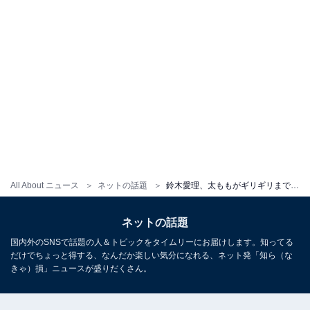
All About ニュース
ネットの話題
鈴木愛理、太ももがギリギリまで見えた際どいショット！ 「可愛いおしりしちゃって」「ガチ可愛すぎる案件」
ネットの話題
国内外のSNSで話題の人＆トピックをタイムリーにお届けします。知ってる
だけでちょっと得する、なんだか楽しい気分になれる、ネット発「知ら（な
きゃ）損」ニュースが盛りだくさん。