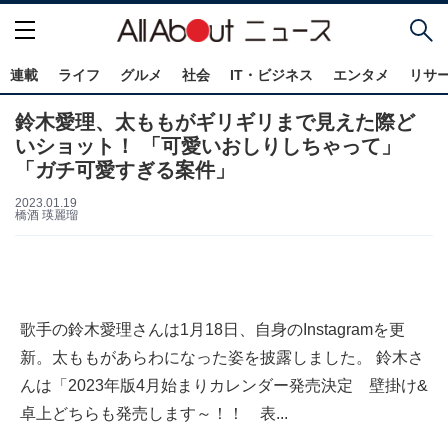
連載
ライフ
グルメ
社会
IT・ビジネス
エンタメ
リサ
鈴木愛理、太ももがギリギリまで見えた際ど
いショット！ 「可愛いおしりしちゃって」
「ガチ可愛すぎる案件」
2023.01.19
橋酒 瑛麗瑠
歌手の鈴木愛理さんは1月18日、自身のInstagramを更
新。太ももがあらわになった姿を披露しました。 鈴木さ
んは「2023年版4月始まりカレンダー発売決定 壁掛け&
卓上どちらも発売します～！！ 表...