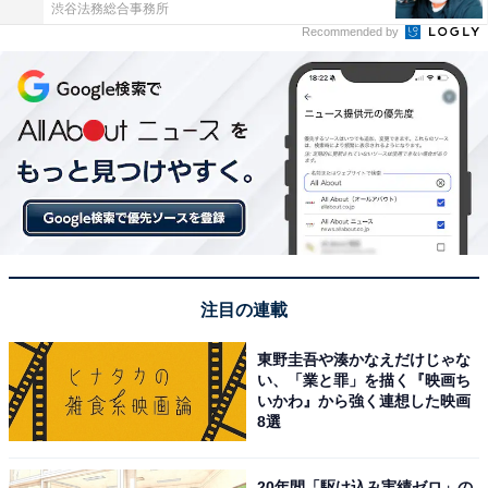
渋谷法務総合事務所
Recommended by
注目の連載
東野圭吾や湊かなえだけじゃな
い、「業と罪」を描く『映画ち
いかわ』から強く連想した映画
8選
20年間「駆け込み実績ゼロ」の