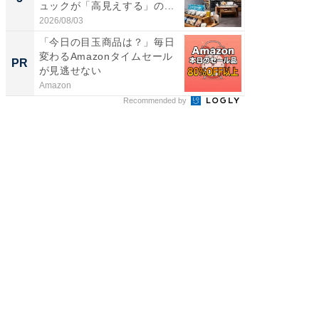
ュックが「高見えする」の...
は和の
が...
2026/08/03
2026/08/0
「今日の目玉商品は？」毎日
GOETH
変わるAmazonタイムセール
を組み
PR
PR
が見逃せない
Amazon
FINCHI o
Recommended by