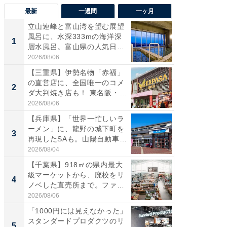
最新
一週間
一ヶ月
立山連峰と富山湾を望む展望
【兵庫
風呂に、水深333mの海洋深
ーメン
1
1
層水風呂。富山県の人気日
再現した
帰...
道...
2026/08/06
2026/08/0
【三重県】伊勢名物「赤福」
【三重
の直営店に、全国唯一のコメ
「鈴鹿天
2
2
ダ大判焼き店も！ 東名阪・
は100
伊...
2026/08/06
2026/08/0
【兵庫県】「世界一忙しいラ
ステラ
ーメン」に、龍野の城下町を
詰め放題
3
3
再現したSAも。山陽自動車
00円で「
道...
2026/08/04
2026/08/0
【千葉県】918㎡の県内最大
「ミニオ
級マーケットから、廃校をリ
ッグ！ 
4
4
ノベした直売所まで。ファ
ど、夏限
ー...
2026/08/06
2026/08/0
「1000円には見えなかった」
【埼玉
スタンダードプロダクツのリ
「行田天
5
5