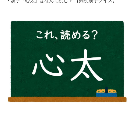
・
漢字「心太」はなんて読む？ 【難読漢字クイズ】