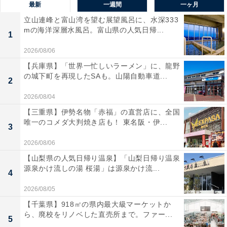
最新
一週間
一ヶ月
立山連峰と富山湾を望む展望風呂に、水深333
mの海洋深層水風呂。富山県の人気日帰...
1
2026/08/06
【兵庫県】「世界一忙しいラーメン」に、龍野
の城下町を再現したSAも。山陽自動車道...
2
2026/08/04
【三重県】伊勢名物「赤福」の直営店に、全国
唯一のコメダ大判焼き店も！ 東名阪・伊...
3
2026/08/06
【山梨県の人気日帰り温泉】「山梨日帰り温泉
源泉かけ流しの湯 桜湯」は源泉かけ流...
4
2026/08/05
【千葉県】918㎡の県内最大級マーケットか
ら、廃校をリノベした直売所まで。ファー...
5