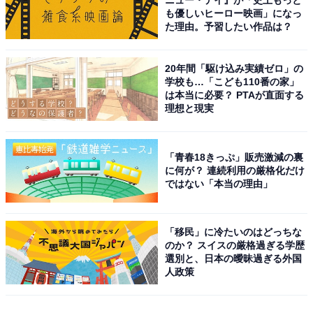
ニュー・デイ』が「史上もっと
も優しいヒーロー映画」になっ
た理由。予習したい作品は？
20年間「駆け込み実績ゼロ」の
学校も…「こども110番の家」
は本当に必要？ PTAが直面する
理想と現実
「青春18きっぷ」販売激減の裏
に何が？ 連続利用の厳格化だけ
ではない「本当の理由」
「移民」に冷たいのはどっちな
のか？ スイスの厳格過ぎる学歴
選別と、日本の曖昧過ぎる外国
人政策