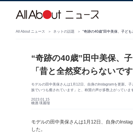
All About ニュース
ネットの話題
“奇跡の40歳”田中美保、子ど
“奇跡の40歳”田中美保
「昔と全然変わらないです
モデルの田中美保さんは1月12日、自身のInstagramを更
族でいつも癒されています」と、称賛の声が多数上がっていま
2023.01.15
橋酒 瑛麗瑠
モデルの田中美保さんは1月12日、自身のInst
した。