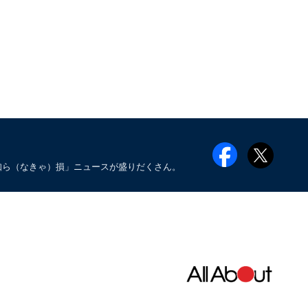
知ら（なきゃ）損」ニュースが盛りだくさん。