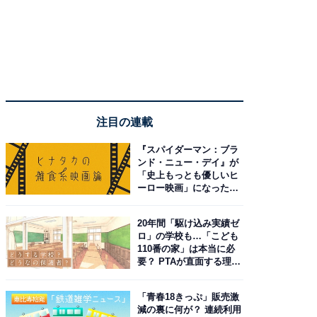
注目の連載
『スパイダーマン：ブラ
ンド・ニュー・デイ』が
「史上もっとも優しいヒ
ーロー映画」になった理
由。予習したい作品は？
20年間「駆け込み実績ゼ
ロ」の学校も…「こども
110番の家」は本当に必
要？ PTAが直面する理想
と現実
「青春18きっぷ」販売激
減の裏に何が？ 連続利用