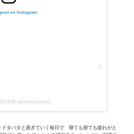
 post on Instagram
by 田中美保 (@miho12tanaka)
日々ドタバタと過ぎていく毎日で 寝ても寝ても疲れがと