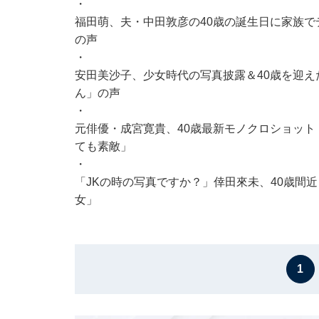
・
福田萌、夫・中田敦彦の40歳の誕生日に家族で
の声
・
安田美沙子、少女時代の写真披露＆40歳を迎え
ん」の声
・
元俳優・成宮寛貴、40歳最新モノクロショット
ても素敵」
・
「JKの時の写真ですか？」倖田來未、40歳間
女」
1