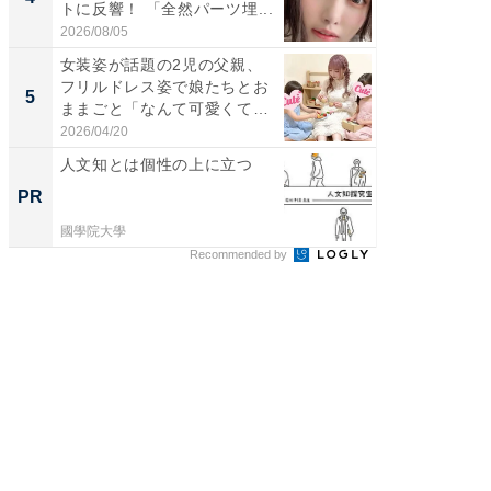
トに反響！ 「全然パーツ埋...
ムキな姿
刃...
2026/08/05
2026/08/0
女装姿が話題の2児の父親、
「2人と
フリルドレス姿で娘たちとお
團十郎
5
5
ままごと「なんて可愛くて平
「後ろ
和...
「...
2026/04/20
2026/08/0
人文知とは個性の上に立つ
人と環
くと多
PR
PR
がる
國學院大學
國學院大
Recommended by