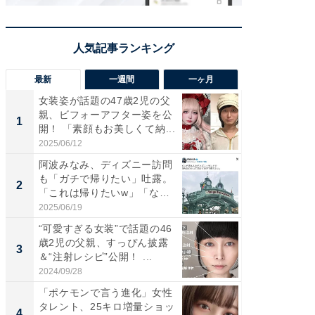
最新
一週間
一ヶ月
女装姿が話題の47歳2児の父
「さす
親、ビフォーアフター姿を公
は」高
1
1
開！ 「素顔もお美しくて納...
災地を
「カ...
2025/06/12
2026/08/0
阿波みなみ、ディズニー訪問
「女の
も「ガチで帰りたい」吐露。
介、バ
2
2
「これは帰りたいw」「なん
らのプレ
ち...
愛...
2025/06/19
2026/08/0
“可愛すぎる女装”で話題の46
「好感
歳2児の父親、すっぴん披露
や、“マ
3
3
＆“注射レシピ”公開！ ...
画変更
財...
2024/09/28
2026/07/3
「ポケモンで言う進化」女性
「脚が
タレント、25キロ増量ショッ
横川尚
4
4