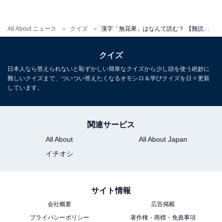
All About ニュース
クイズ
漢字「無花果」はなんて読む？ 【難読漢字クイズ】
クイズ
日本人なら答えられないと恥ずかしい簡単なクイズから少し頭を使う絶妙に
・
難しいクイズまで、ついつい答えたくなるオモシロ＆学びクイズを日々更新
【脳トレ】この漢字はなんて読む？ 「家鴨」【難読漢字
しています。
クイズ】
関連サービス
All About
All About Japan
イチオシ
サイト情報
会社概要
広告掲載
プライバシーポリシー
著作権・商標・免責事項