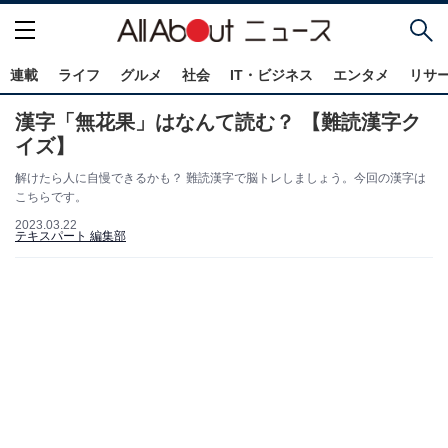
連載
ライフ
グルメ
社会
IT・ビジネス
エンタメ
リサ
漢字「無花果」はなんて読む？ 【難読漢字ク
イズ】
解けたら人に自慢できるかも？ 難読漢字で脳トレしましょう。今回の漢字は
こちらです。
2023.03.22
テキスパート 編集部