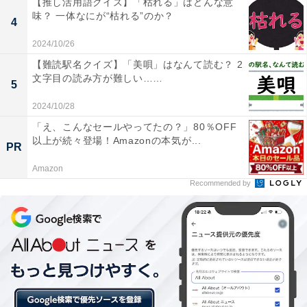
【推し活用語クイズ】「枯れる」はどんな意
味？ 一体なにが“枯れる”のか？
4
2024/10/26
【難読駅名クイズ】「美唄」はなんて読む？ 2
文字目の読み方が難しい……
5
2024/10/28
「え、こんなセールやってたの？」80％OFF
以上が続々登場！Amazonの本気が...
PR
Amazon
Recommended by
・
漢字「大店」はなんて読む？ 【難読漢字クイズ】