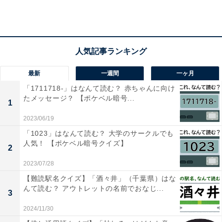
最新
一週間
一ヶ月
「1711718-」はなんて読む？ 赤ちゃんに向け
たメッセージ？ 【ポケベル暗号...
1
2023/06/19
「1023」はなんて読む？ 大学のサークルでも
人気！ 【ポケベル暗号クイズ】
2
2023/07/28
【難読駅名クイズ】「酒々井」（千葉県）はな
・
漢字「驟雨」はなんて読む？ 【難読漢字クイズ】
んて読む？ アウトレットの名前でおなじ...
3
2024/11/30