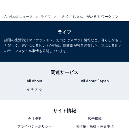
All About ニュース
ライフ
「わくこちゃん」がいる！ ワークマンの「エコバッグ」が310円。ビッグサイズでワークマンの買い物に最適
ライフ
話題の生活雑貨やファッション、お出かけスポット情報など、暮らしがもっ
サイズや素材は？
と楽しく、豊かになるヒントが満載。編集部が独自調査した、気になる他人
のライフスタイル事情も公開しています。
関連サービス
All About
All About Japan
イチオシ
サイト情報
会社概要
広告掲載
プライバシーポリシー
著作権・商標・免責事項