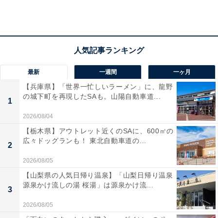
るようですが、エコバッグとしても使えると書かれてい
たのです。筆者が利用する店舗では店頭に並んでいるわ
けではなく、店員さんにお願いすると奥から持ってきて
もらえました。価格は310円（税込）です。レシートを
見ると「レジ袋代」となっていました。ワークマンの他
最新
一週間
一ヶ月
のバッグも価格は安いのですが、機能性は考えず価格だ
【兵庫県】「世界一忙しいラーメン」に、龍野
けを見ると非常に安いバッグといえます。
の城下町を再現したSAも。山陽自動車道...
1
2026/08/04
【栃木県】アウトレット近くのSAに、600㎡の
広々ドッグランも！ 東北自動車道の...
2
2026/08/05
【山梨県の人気日帰り温泉】「山梨日帰り温泉
源泉かけ流しの湯 桜湯」は源泉かけ流...
3
2026/08/05