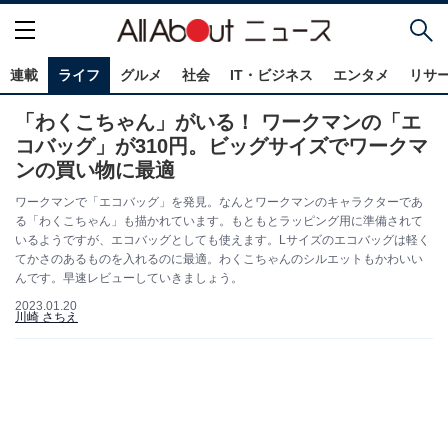
連載
ライフ
グルメ
社会
IT・ビジネス
エンタメ
リサ
「わくこちゃん」がいる！ ワークマンの「エ
コバッグ」が310円。ビッグサイズでワークマ
ンの買い物に最適
ワークマンで「エコバッグ」を発見。なんとワークマンのキャラクターであ
る「わくこちゃん」も描かれています。もともとラッピング用に準備されて
いるようですが、エコバッグとしても使えます。Lサイズのエコバッグは軽く
てかさのあるものを入れるのに最適。わくこちゃんのシルエットもかわいい
んです。早速レビューしていきましょう。
2023.01.20
川崎 さちえ