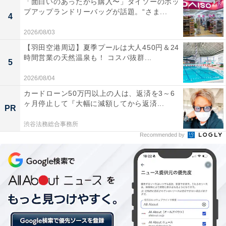
「面白いのあったから購入〜」ダイソーのポッ
プアップランドリーバッグが話題。“さま...
4
2026/08/03
【羽田空港周辺】夏季プールは大人450円＆24
時間営業の天然温泉も！ コスパ抜群...
5
わくこちゃんがかわいい！
2026/08/04
カードローン50万円以上の人は、返済を3～6
ヶ月停止して『大幅に減額してから返済...
PR
渋谷法務総合事務所
Recommended by