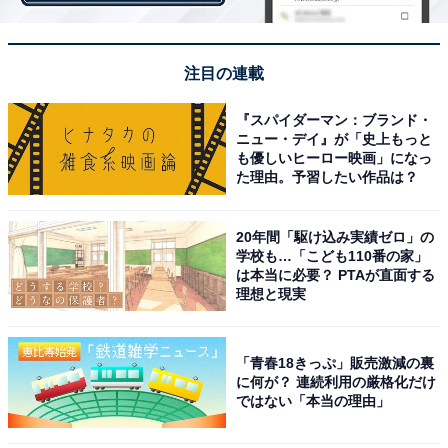
注目の連載
右下には「わくこちゃん」がいる！
『スパイダーマン：ブランド・
右下の部分にはワークマン（#ワークマン女子）のキャ
ニュー・デイ』が「史上もっと
ラクターである「わくこちゃん」がいます。
も優しいヒーロー映画」になっ
た理由。予習したい作品は？
20年間「駆け込み実績ゼロ」の
学校も…「こども110番の家」
は本当に必要？ PTAが直面する
理想と現実
「青春18きっぷ」販売激減の裏
に何が？ 連続利用の厳格化だけ
ではない「本当の理由」