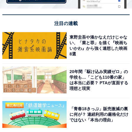
注目の連載
東野圭吾や湊かなえだけじゃな
い、「業と罪」を描く『映画ち
いかわ』から強く連想した映画
8選
20年間「駆け込み実績ゼロ」の
学校も…「こども110番の家」
は本当に必要？ PTAが直面する
理想と現実
「青春18きっぷ」販売激減の裏
に何が？ 連続利用の厳格化だけ
ではない「本当の理由」