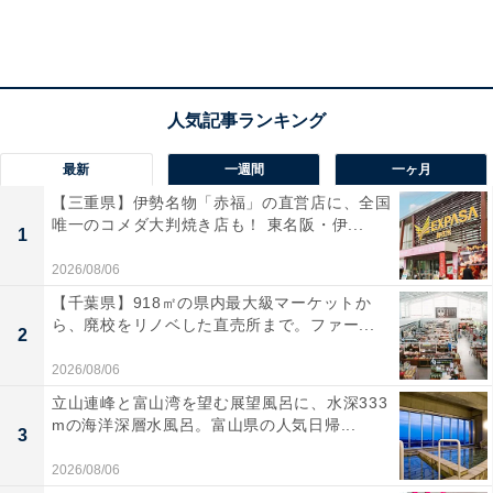
最新
一週間
一ヶ月
【三重県】伊勢名物「赤福」の直営店に、全国
唯一のコメダ大判焼き店も！ 東名阪・伊...
1
2026/08/06
【千葉県】918㎡の県内最大級マーケットか
ら、廃校をリノベした直売所まで。ファー...
2
2026/08/06
立山連峰と富山湾を望む展望風呂に、水深333
mの海洋深層水風呂。富山県の人気日帰...
3
2026/08/06