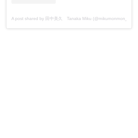
A post shared by 田中美久 Tanaka Miku (@mikumonmon_48)