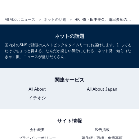
All About ニュース
ネットの話題
HKT48・田中美久、露出多めのセクシーなうさぎコスプレ姿を披露！ 「めっちゃかわいい！」「天使ですね」
ネットの話題
国内外のSNSで話題の人＆トピックをタイムリーにお届けします。知ってる
だけでちょっと得する、なんだか楽しい気分になれる、ネット発「知ら（な
きゃ）損」ニュースが盛りだくさん。
関連サービス
All About
All About Japan
イチオシ
サイト情報
会社概要
広告掲載
プライバシーポリシー
著作権・商標・免責事項