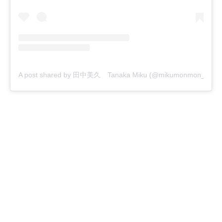
A post shared by 田中美久 Tanaka Miku (@mikumonmon_48)