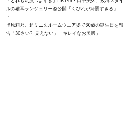
「どれも刺激つよすぎ」HKT48・田中美久、抜群スタイ
ルの猫耳ランジェリー姿公開「くびれが綺麗すぎる」
・
指原莉乃、超ミニ丈ルームウエア姿で30歳の誕生日を報
告「30さい?! 見えない」「キレイなお美脚」