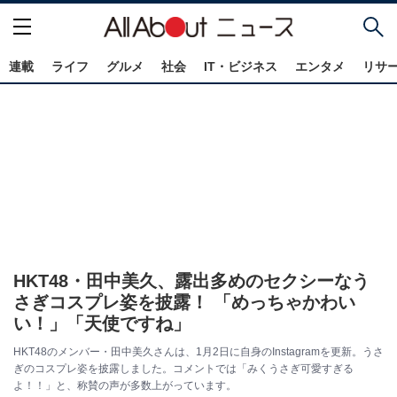
連載
ライフ
グルメ
社会
IT・ビジネス
エンタメ
リサ
HKT48・田中美久、露出多めのセクシーなう
さぎコスプレ姿を披露！ 「めっちゃかわい
い！」「天使ですね」
HKT48のメンバー・田中美久さんは、1月2日に自身のInstagramを更新。うさ
ぎのコスプレ姿を披露しました。コメントでは「みくうさぎ可愛すぎる
よ！！」と、称賛の声が多数上がっています。