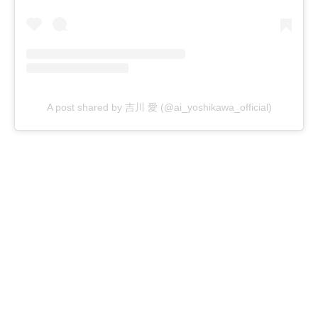
A post shared by 吉川 愛 (@ai_yoshikawa_official)