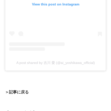
View this post on Instagram
A post shared by 吉川 愛 (@ai_yoshikawa_official)
＞記事に戻る