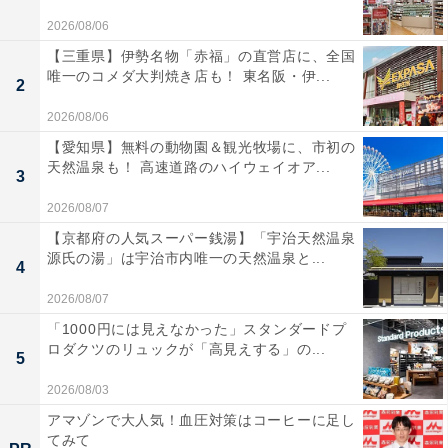
2026/08/06
【三重県】伊勢名物「赤福」の直営店に、全国
唯一のコメダ大判焼き店も！ 東名阪・伊...
2
2026/08/06
【愛知県】無料の動物園＆観光牧場に、市初の
天然温泉も！ 高速道路のハイウェイオア...
3
2026/08/07
【京都府の人気スーパー銭湯】「宇治天然温泉
源氏の湯」は宇治市内唯一の天然温泉と...
4
2026/08/07
「1000円には見えなかった」スタンダードプ
ロダクツのリュックが「高見えする」の...
5
2026/08/03
アマゾンで大人気！血圧対策はコーヒーに足し
てみて