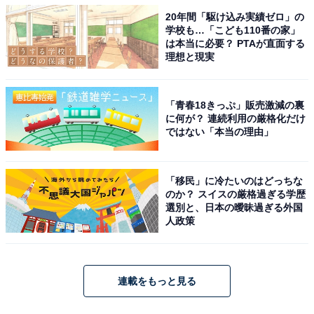
20年間「駆け込み実績ゼロ」の
学校も…「こども110番の家」
は本当に必要？ PTAが直面する
理想と現実
「青春18きっぷ」販売激減の裏
に何が？ 連続利用の厳格化だけ
ではない「本当の理由」
「移民」に冷たいのはどっちな
のか？ スイスの厳格過ぎる学歴
選別と、日本の曖昧過ぎる外国
人政策
連載をもっと見る