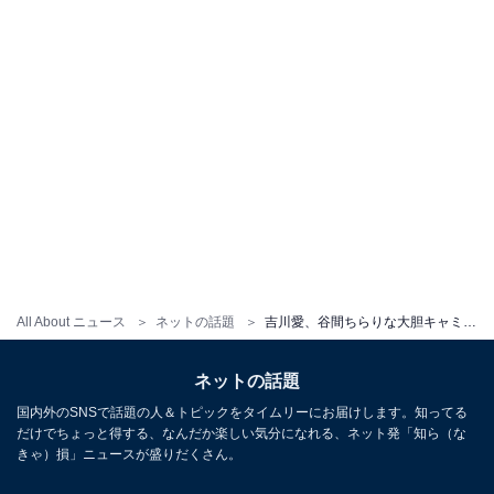
All About ニュース
ネットの話題
吉川愛、谷間ちらりな大胆キャミソール姿を披露！ 「大人やん！」「なぜ最近そんなセクシー路線！w」
ネットの話題
国内外のSNSで話題の人＆トピックをタイムリーにお届けします。知ってる
だけでちょっと得する、なんだか楽しい気分になれる、ネット発「知ら（な
きゃ）損」ニュースが盛りだくさん。