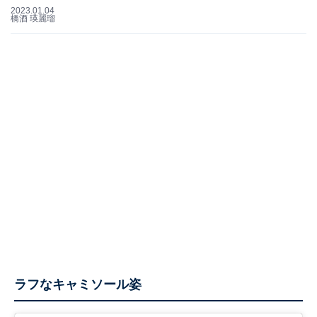
2023.01.04
橋酒 瑛麗瑠
ラフなキャミソール姿