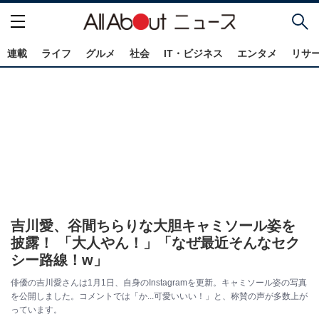
連載
ライフ
グルメ
社会
IT・ビジネス
エンタメ
リサ
吉川愛、谷間ちらりな大胆キャミソール姿を
披露！ 「大人やん！」「なぜ最近そんなセク
シー路線！w」
俳優の吉川愛さんは1月1日、自身のInstagramを更新。キャミソール姿の写真
を公開しました。コメントでは「か...可愛いいい！」と、称賛の声が多数上が
っています。