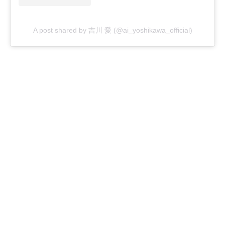
A post shared by 吉川 愛 (@ai_yoshikawa_official)