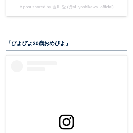
A post shared by 吉川 愛 (@ai_yoshikawa_official)
「ぴよぴよ20歳おめぴよ」