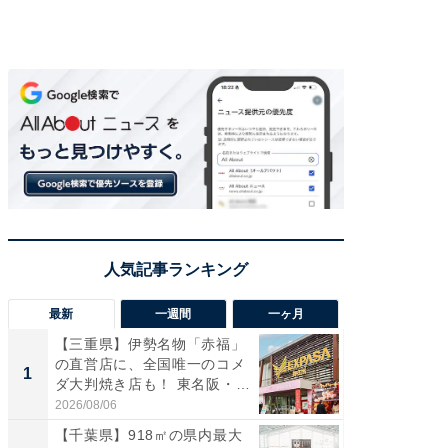
最新
一週間
一ヶ月
【三重県】伊勢名物「赤福」
【兵庫
の直営店に、全国唯一のコメ
ーメン
1
1
ダ大判焼き店も！ 東名阪・
再現した
伊...
道...
2026/08/06
2026/08/0
【千葉県】918㎡の県内最大
【三重