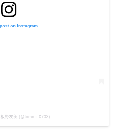
 post on Instagram
by 板野友美 (@tomo.i_0703)