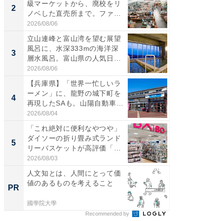
級マーケットから、廃校をリ
「鈴鹿天
2
2
ノベした直売所まで。ファ
は100
ー...
2026/08/06
2026/08/0
立山連峰と富山湾を望む展望
ステラ
風呂に、水深333mの海洋深
詰め放題
3
3
層水風呂。富山県の人気日
00円で「
帰...
2026/08/06
2026/08/0
【兵庫県】「世界一忙しいラ
「ミニオ
ーメン」に、龍野の城下町を
ッグ！ 
4
4
再現したSAも。山陽自動車
ど、夏限
道...
2026/08/04
2026/08/0
「これ絶対に便利なやつや」
【埼玉
ダイソーの折り畳み式ランド
「行田天
5
5
リーバスケットが高評価「使
は和の
わ...
が...
2026/08/03
2026/08/0
人文知とは、人間にとって価
楽しさ
値のあるものを考えること
セコで避
PR
PR
ティビ
東...
國學院大學
東急不動
Recommended by