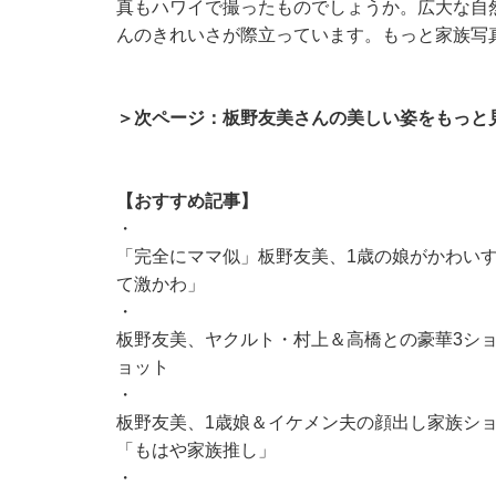
真もハワイで撮ったものでしょうか。広大な自
んのきれいさが際立っています。もっと家族写
＞次ページ：板野友美さんの美しい姿をもっと
【おすすめ記事】
・
「完全にママ似」板野友美、1歳の娘がかわいす
て激かわ」
・
板野友美、ヤクルト・村上＆高橋との豪華3ショ
ョット
・
板野友美、1歳娘＆イケメン夫の顔出し家族ショ
「もはや家族推し」
・