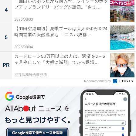
「面白いのあったから購入〜」ダイソーのポッ
プアップランドリーバッグが話題。“さま...
4
【おすすめ記事】
2026/08/03
・
【羽田空港周辺】夏季プールは大人450円＆24
「毎日かつかつで正直つらい」世帯年収700万円・都内
時間営業の天然温泉も！ コスパ抜群...
5
在住の子育て世帯、1カ月の収支内訳は？
2026/08/04
・
カードローン50万円以上の人は、返済を3～6
世帯年収330万円の29歳女性「毎月赤字で返済もあ
ヶ月停止して『大幅に減額してから返済...
PR
る…」 子育て世帯の1カ月のリアルな収支内訳
・
渋谷法務総合事務所
Recommended by
「楽しいことが何もなくただ生きているだけ」年収260
万円の36歳女性、1カ月の収支内訳は？
・
世帯年収1200万円の47歳女性「将来の生活に不安しかな
い」 子2人育てる1カ月のリアルな収支内訳は？
・
子2人・世帯年収700万円の45歳女性「物価高で節約生活