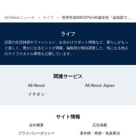
All About ニュース
ライフ
世帯年収800万円の40歳女性「金銭面で子どもに迷惑をかけたくない」 1カ月のリアルな収支内訳は？
ライフ
話題の生活雑貨やファッション、お出かけスポット情報など、暮らしがもっ
と楽しく、豊かになるヒントが満載。編集部が独自調査した、気になる他人
のライフスタイル事情も公開しています。
関連サービス
All About
All About Japan
イチオシ
サイト情報
会社概要
広告掲載
プライバシーポリシー
著作権・商標・免責事項