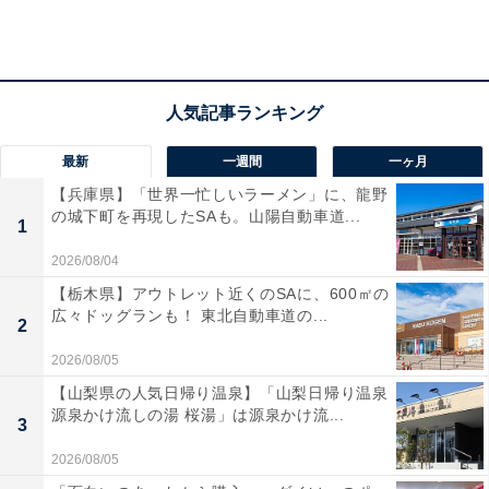
間取り：2LDK
食費：8万円
交際費：2万円
電気代：6000円
ガス代：5000円
最新
一週間
一ヶ月
水道代：5000円
【兵庫県】「世界一忙しいラーメン」に、龍野
子どもの習い事：英語8000円、音楽教室5000円
の城下町を再現したSAも。山陽自動車道...
1
2026/08/04
今後について、「今は賃貸マンションなので、持ち家を
【栃木県】アウトレット近くのSAに、600㎡の
いずれは持ちたいとは思っている。しかし、老後の資金
広々ドッグランも！ 東北自動車道の...
2
も貯めていかないといけないので、将来の不安はある」
と話していました。
2026/08/05
【山梨県の人気日帰り温泉】「山梨日帰り温泉
源泉かけ流しの湯 桜湯」は源泉かけ流...
3
※回答者コメントは原文ママです
2026/08/05