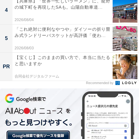
【兵庫県】「世界一忙しいラーメン」に、龍野
※回答者コメントは原文ママです
の城下町を再現したSAも。山陽自動車道...
4
2026/08/04
【おすすめ記事】
「これ絶対に便利なやつや」ダイソーの折り畳
み式ランドリーバスケットが高評価「使わ...
・
5
「毎日かつかつで正直つらい」世帯年収700万円・都内
2026/08/03
在住の子育て世帯、1カ月の収支内訳は？
【宝くじ】このままの買い方で、本当に当たる
・
と思いますか
PR
「楽しいことが何もなくただ生きているだけ」年収260
合同会社デジタルファーム
万円の36歳女性、1カ月の収支内訳は？
Recommended by
・
世帯年収800万円の40歳女性「金銭面で子どもに迷惑を
かけたくない」 1カ月のリアルな収支内訳は？
・
世帯年収1200万円の47歳女性「将来の生活に不安しかな
い」 子2人育てる1カ月のリアルな収支内訳は？