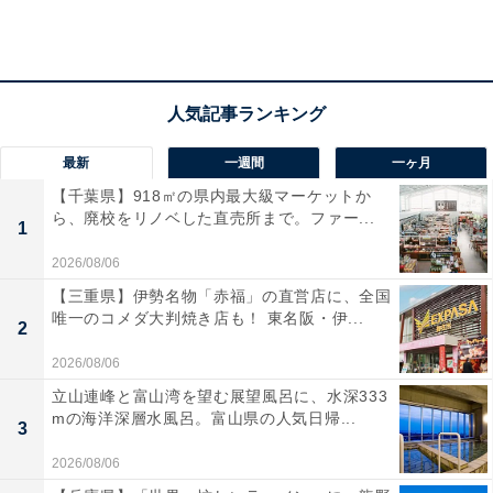
年収：夫270万円、妻60万円
家賃：6万3000円
間取り：2DK
食費：3万5000円
交際費：1万5000円
電気代：7000円
最新
一週間
一ヶ月
ガス代：8000円
【千葉県】918㎡の県内最大級マーケットか
ら、廃校をリノベした直売所まで。ファー...
水道代：7500円
1
車（ガソリン代・駐車場代など）：4万6000円
2026/08/06
その他：ローン返済額3万6000円
【三重県】伊勢名物「赤福」の直営店に、全国
唯一のコメダ大判焼き店も！ 東名阪・伊...
2
今後について、「将来、こどもが、もう一人増えるの
2026/08/06
で、家でも出来る仕事をして、生活の足しに出きるくら
立山連峰と富山湾を望む展望風呂に、水深333
い収入を上げたい」と話していました。
mの海洋深層水風呂。富山県の人気日帰...
3
2026/08/06