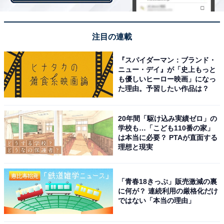
・
子2人・世帯年収700万円の45歳女性「物価高で節約生活
を強いられるように…」 1カ月のリアルな収支内訳
注目の連載
『スパイダーマン：ブランド・
ニュー・デイ』が「史上もっと
も優しいヒーロー映画」になっ
た理由。予習したい作品は？
20年間「駆け込み実績ゼロ」の
学校も…「こども110番の家」
は本当に必要？ PTAが直面する
理想と現実
「青春18きっぷ」販売激減の裏
に何が？ 連続利用の厳格化だけ
ではない「本当の理由」