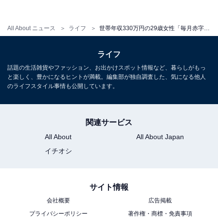
All About ニュース
ライフ
世帯年収330万円の29歳女性「毎月赤字で返済もある…」 子育て世帯の1カ月のリアルな収支内訳
ライフ
話題の生活雑貨やファッション、お出かけスポット情報など、暮らしがもっ
と楽しく、豊かになるヒントが満載。編集部が独自調査した、気になる他人
のライフスタイル事情も公開しています。
関連サービス
All About
All About Japan
イチオシ
サイト情報
会社概要
広告掲載
プライバシーポリシー
著作権・商標・免責事項