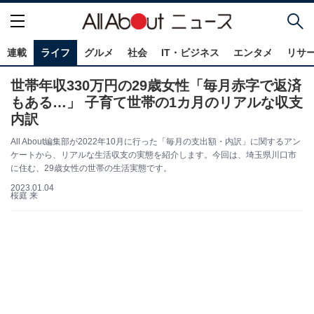
連載
ライフ
グルメ
社会
IT・ビジネス
エンタメ
リサ
世帯年収330万円の29歳女性「毎月赤字で返済
もある…」 子育て世帯の1カ月のリアルな収支
内訳
All About編集部が2022年10月に行った「毎月の支出額・内訳」に関するアン
ケートから、リアルな生活収支の実態を紹介します。今回は、埼玉県川口市
に住む、29歳女性の世帯の生活実態です。
2023.01.04
桜庭 来