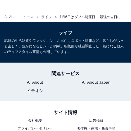
・離婚
・浮気
All About ニュース
ライフ
1月6日はダブル開運日！ 最強の吉日に「やるといいこと」「やってはいけないこと」
・退職
・閉店
ライフ
・何かを終わらせること
話題の生活雑貨やファッション、お出かけスポット情報など、暮らしがもっ
と楽しく、豊かになるヒントが満載。編集部が独自調査した、気になる他人
のライフスタイル事情も公開しています。
最強開運日をうまく使って、新年に立てた抱負や目標を
叶えてくださいね。
関連サービス
All About
All About Japan
イチオシ
【おすすめ記事】
・
1月6日に最強開運日が到来！ 金運や仕事運が跳ね上がる
サイト情報
「1月の吉日・開運日」まとめ
会社概要
広告掲載
・
プライバシーポリシー
著作権・商標・免責事項