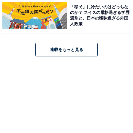
「一粒万倍日」に始めて大きくなっていくのは、良いこ
「移民」に冷たいのはどっちな
のか？ スイスの厳格過ぎる学歴
とだけではありません。望まないこともみるみる膨らん
選別と、日本の曖昧過ぎる外国
でいってしまいます。
人政策
「天赦日」は、何かを始めるのには適していますが、逆
に物事をやめたり、中止したりするのは避けた方がいい
連載をもっと見る
とされています。何かをやめる場合は「手放す」のに良
いとされている「仏滅」を選ぶといいでしょう。また、
自分自身だけでなく、他人にとっても良い日なので、ギ
ャンブルに挑戦するのも不向きだといわれます。
【やってはいけないこと】
・人に嘘をつく
・人を傷つける
・ギャンブル
・借金