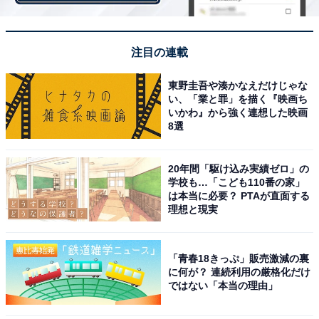
・口座の開設
注目の連載
東野圭吾や湊かなえだけじゃな
い、「業と罪」を描く『映画ち
いかわ』から強く連想した映画
8選
20年間「駆け込み実績ゼロ」の
学校も…「こども110番の家」
は本当に必要？ PTAが直面する
理想と現実
「青春18きっぷ」販売激減の裏
に何が？ 連続利用の厳格化だけ
ではない「本当の理由」
最強開運日にやってはいけないこと