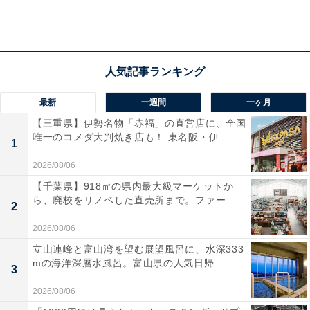
最強開運日はこれらが重なる、まさに無敵の吉日です。
最新
一週間
一ヶ月
【三重県】伊勢名物「赤福」の直営店に、全国
唯一のコメダ大判焼き店も！ 東名阪・伊...
1
2026/08/06
【千葉県】918㎡の県内最大級マーケットか
ら、廃校をリノベした直売所まで。ファー...
2
2026/08/06
立山連峰と富山湾を望む展望風呂に、水深333
mの海洋深層水風呂。富山県の人気日帰...
3
2026/08/06
最強開運日にやるといいこと