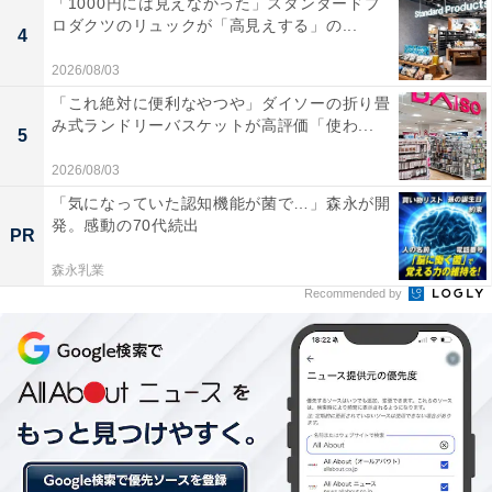
「1000円には見えなかった」スタンダードプ
ロダクツのリュックが「高見えする」の...
4
「一粒万倍日」と「天赦日」は、どちらも新しいことを
2026/08/03
始めるのに良い日とされています。
「これ絶対に便利なやつや」ダイソーの折り畳
み式ランドリーバスケットが高評価「使わ...
5
新年に目標を立てた方は、2023年最初の最強開運日であ
る2023年1月6日に行動を始めてみてはいかがでしょう
2026/08/03
か。開運パワーが後押しをしてくれるかもしれません。
「気になっていた認知機能が菌で…」森永が開
発。感動の70代続出
PR
【やるといいこと】
森永乳業
・開店、開業
Recommended by
・入籍、結婚、結納
・家や車の購入
・財布の購入や使い初め
・引っ越し
・宝くじの購入
・資格の勉強や習い事