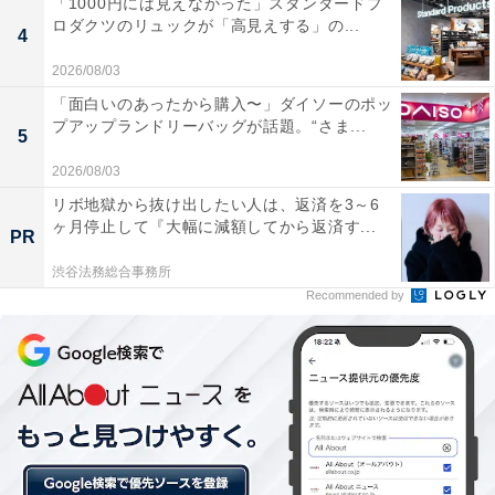
「1000円には見えなかった」スタンダードプ
ーズに調理を進めることができます。
ロダクツのリュックが「高見えする」の...
4
2026/08/03
「面白いのあったから購入〜」ダイソーのポッ
プアップランドリーバッグが話題。“さま...
5
2026/08/03
リボ地獄から抜け出したい人は、返済を3～6
ヶ月停止して『大幅に減額してから返済す...
PR
渋谷法務総合事務所
Recommended by
適度なバネ性がありつかみやすい