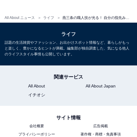
All About ニュース
ライフ
燕三条の職人技が光る！ 自分の指先みたいに使える「ゆびさきトング」は、時短調理の強い味方
「ゆびさきトング」なら、食材を簡単に選り分けられる
ライフ
話題の生活雑貨やファッション、お出かけスポット情報など、暮らしがもっ
食材ごとに形が違うサラダも、「ゆびさきトング」なら
と楽しく、豊かになるヒントが満載。編集部が独自調査した、気になる他人
しっかりと取り分けることができます。食材を選り分け
のライフスタイル事情も公開しています。
るのも簡単で、「にんじん多めに」といったオーダーに
応えることもできます。
関連サービス
All About
All About Japan
イチオシ
サイト情報
会社概要
広告掲載
プライバシーポリシー
著作権・商標・免責事項