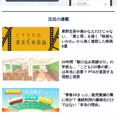
「さすがメイドイン燕三条！」と拍手を送りたくなる美
しいフォルム。
注目の連載
全長14.7×高さ4.5cmと、ちょうどいいサイズ感と手にす
東野圭吾や湊かなえだけじゃな
っぽり収まる形が使いやすさの理由。適度なバネ性で、
い、「業と罪」を描く『映画ち
いかわ』から強く連想した映画
まるで自分の指であるかのような使い心地です。トング
8選
の先から食材がすり抜けてしまうこともありません。
20年間「駆け込み実績ゼロ」の
学校も…「こども110番の家」
は本当に必要？ PTAが直面する
理想と現実
「青春18きっぷ」販売激減の裏
に何が？ 連続利用の厳格化だけ
ではない「本当の理由」