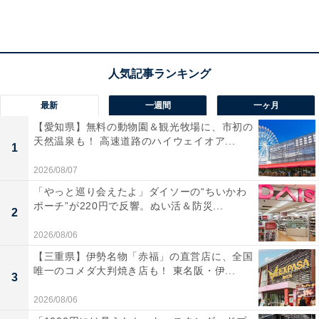
まるで自分の指先のように使えるレイエの「ゆびさきトング」
最新
一週間
一ヶ月
【愛知県】無料の動物園＆観光牧場に、市初の
天然温泉も！ 高速道路のハイウェイオア...
1
「ゆびさきトング」は、その商品名の通り、まるで指先
2026/08/07
のように使えるトングです。
「やっと巡り会えたよ」ダイソーの“ちいかわ
ポーチ”が220円で反響。ぬい活＆防災...
2
菜箸や長いトングを使って調理をするとき、食材をつか
みづらいと感じたり、取り回しに手こずったりしたこと
2026/08/06
はありませんか？
【三重県】伊勢名物「赤福」の直営店に、全国
唯一のコメダ大判焼き店も！ 東名阪・伊...
3
この「ゆびさきトング」は、そんな“困った”を解消して
2026/08/06
くれ、まるで指先で食材を扱っているかのように、スム