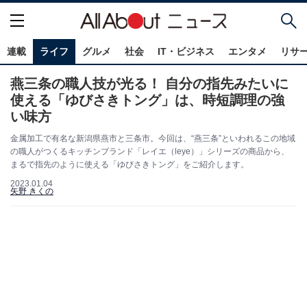
連載
ライフ
グルメ
社会
IT・ビジネス
エンタメ
リサ
燕三条の職人技が光る！ 自分の指先みたいに
使える「ゆびさきトング」は、時短調理の強
い味方
金属加工で有名な新潟県燕市と三条市。今回は、“燕三条”といわれるこの地域
の職人がつくるキッチンブランド「レイエ（leye）」シリーズの商品から、
まるで指先のように使える「ゆびさきトング」をご紹介します。
2023.01.04
矢野 きくの