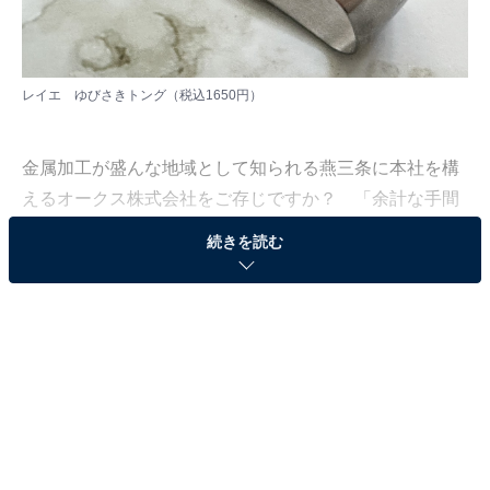
レイエ ゆびさきトング（税込1650円）
金属加工が盛んな地域として知られる燕三条に本社を構
えるオークス株式会社をご存じですか？ 「余計な手間
なんて、省くが勝ち。」をコンセプトとした調理器具シ
続きを読む
リーズ「レイエ」を展開する企業、というと分かる方も
いるかもしれません。
「レイエ」は、「がんばらなくちゃなんて思わず、家事
はさっと片づけて、その分、やりたいことを楽しみまし
ょ。」というブランドメッセージを掲げ、主婦・主夫の
家事をラクにしてくれる“ひと工夫”ある調理器具をライ
ンナップ。