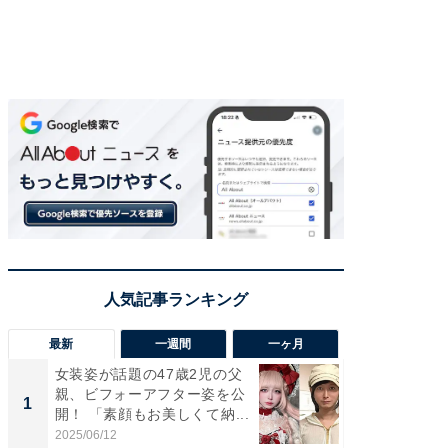
最新
一週間
一ヶ月
女装姿が話題の47歳2児の父
「さす
親、ビフォーアフター姿を公
は」高
1
1
開！ 「素顔もお美しくて納...
災地を
「カ...
2025/06/12
2026/08/0