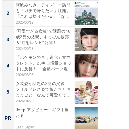
阿波みなみ、ディズニー訪問
「女の
も「ガチで帰りたい」吐露。
介、バ
2
2
「これは帰りたいw」「なん
らのプレ
ち...
愛...
2025/06/19
2026/08/0
“可愛すぎる女装”で話題の46
「好感
歳2児の父親、すっぴん披露
や、“マ
3
3
＆“注射レシピ”公開！ ...
画変更
財...
2024/09/28
2026/07/3
「ポケモンで言う進化」女性
「脚が
タレント、25キロ増量ショッ
横川尚
4
4
トに反響！ 「全然パーツ埋...
ムキな姿
刃...
2026/08/05
2026/08/0
女装姿が話題の2児の父親、
「2人と
フリルドレス姿で娘たちとお
團十郎
5
5
ままごと「なんて可愛くて平
「後ろ
和...
「...
2026/04/20
2026/08/0
Jeep アソビュー！ギフト当
転倒リ
たる
返納後も
PR
PR
ー
Jeep Japan
BLAZE