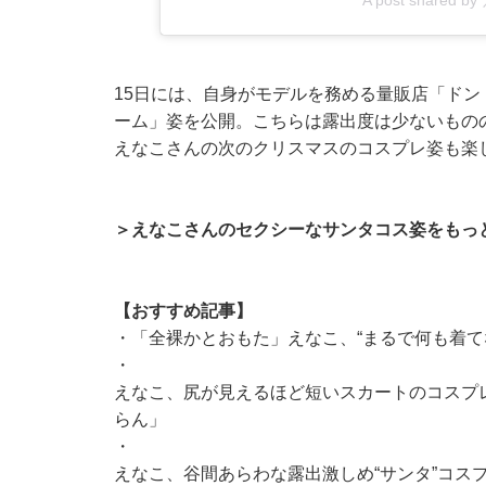
A post shared b
15日には、自身がモデルを務める量販店「ド
ーム」姿を公開。こちらは露出度は少ないもの
えなこさんの次のクリスマスのコスプレ姿も楽
＞えなこさんのセクシーなサンタコス姿をもっ
【おすすめ記事】
・
「全裸かとおもた」えなこ、“まるで何も着て
・
えなこ、尻が見えるほど短いスカートのコスプ
らん」
・
えなこ、谷間あらわな露出激しめ“サンタ”コス