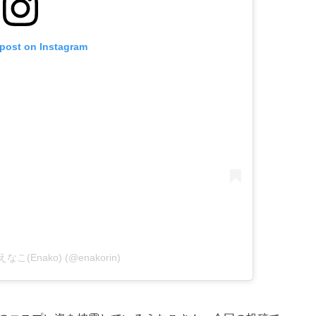
 post on Instagram
y えなこ(Enako) (@enakorin)