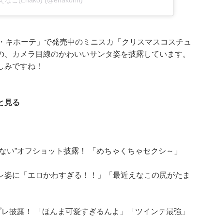
y えなこ(Enako) (@enakorin)
ン・キホーテ」で発売中のミニスカ「クリスマスコスチュ
の、カメラ目線のかわいいサンタ姿を披露しています。
しみですね！
と見る
ない”オフショット披露！ 「めちゃくちゃセクシ～」
レ姿に「エロかわすぎる！！」「最近えなこの尻がたま
プレ披露！ 「ほんま可愛すぎるんよ」「ツインテ最強」