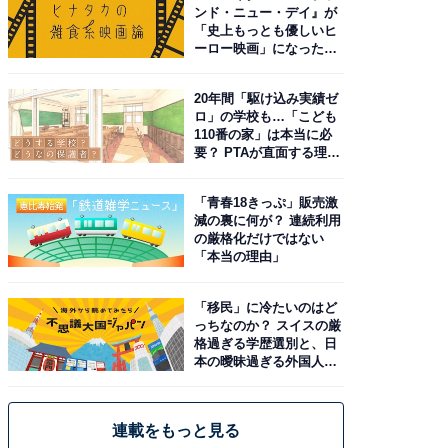
ンド・ニュー・デイ』が
「史上もっとも優しいヒ
ーロー映画」になった理
由。予習したい作品は？
20年間「駆け込み実績ゼ
ロ」の学校も…「こども
110番の家」は本当に必
要？ PTAが直面する理想
と現実
「青春18きっぷ」販売激
減の裏に何が？ 連続利用
の厳格化だけではない
「本当の理由」
「移民」に冷たいのはど
っちなのか？ スイスの厳
格過ぎる学歴選別と、日
本の曖昧過ぎる外国人政
策
連載をもっと見る