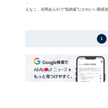
・
えなこ、谷間あらわで“気絶級”にかわいい眼鏡
1