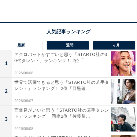
最新
一週間
一ヶ月
アクロバットがすごいと思う「STARTO社の3
0代タレント」ランキング！ 2位「...
1
2026/08/08
世界で活躍できると思う「STARTO社の若手タ
レント」ランキング！ 2位「目黒蓮...
2
第2位：銀座コージーコーナー
2026/08/07
面倒見がいいと思う「STARTO社の若手タレン
ト」ランキング！ 同率2位「佐藤勝...
第2位は、「銀座コージーコーナー」でした。
3
2026/08/08
銀座に第1号店がオープンした、1948年創業の「銀座コ