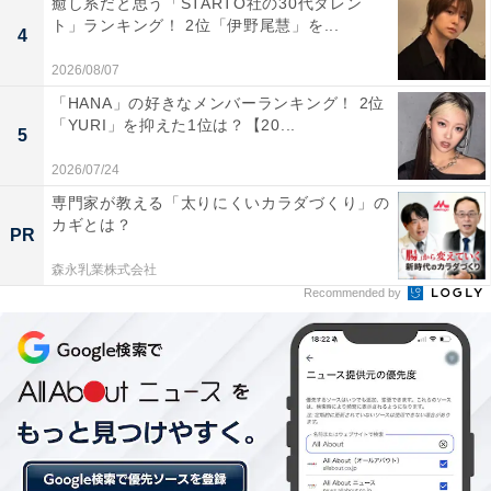
癒し系だと思う「STARTO社の30代タレン
ージーコーナー」。首都圏を中心に全国展開する老舗洋
ト」ランキング！ 2位「伊野尾慧」を...
4
菓子チェーン店です。人気のジャンボシュークリームを
2026/08/07
はじめ、フレッシュケーキや焼き菓子など、バラエティ
「HANA」の好きなメンバーランキング！ 2位
豊かな商品が店頭に並びます。
「YURI」を抑えた1位は？【20...
5
2026/07/24
関東のほか、東北でも2位にランクイン。「銀座コージ
専門家が教える「太りにくいカラダづくり」の
ーコーナー」を好きな理由として最も多かった回答は、
カギとは？
PR
「商品（スイーツ）がおいしい」、次いで「コストパフ
ォーマンスがいい」、「立地がいい」が続きました。デ
森永乳業株式会社
Recommended by
パートやスーパー、ショッピングモールなどに入ってい
る店舗も多く、気軽に購入しやすい利便性も人気を集め
ました。