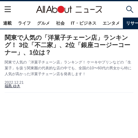
連載
ライフ
グルメ
社会
IT・ビジネス
エンタメ
リサ
関東で人気の「洋菓子チェーン店」ランキン
グ！ 3位「不二家」、2位「銀座コージーコー
ナー」、1位は？
関東で人気の「洋菓子チェーン店」ランキング！ ケーキやプリンなどの「生
菓子」を扱う関東圏の代表的な店の中でも、全国の10〜60代の男女から特に
人気が高かった洋菓子チェーン店を発表します！
2022.12.21
福島 ゆき