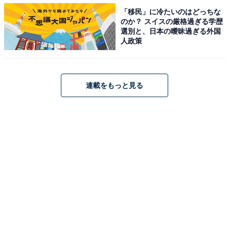
「移民」に冷たいのはどっちな
を集めています。
のか？ スイスの厳格過ぎる学歴
選別と、日本の曖昧過ぎる外国
人政策
「シャトレーゼ」が好きな理由として最も多かった回答
は、「値段が安い」、次いで「コストパフォーマンスが
いい」で、どちらも半数を超えました。「商品（スイー
ツ）の種類が充実している」という理由も他の洋菓子チ
連載をもっと見る
ェーン店よりも高い割合に。契約農家から新鮮な牛乳や
卵などを直接仕入れるなど、素材や自社製法にこだわっ
た洋菓子の豊富な商品数も幅広い世代から人気を集めて
いるようです。
＞5位までの全ランキング結果を見る
【おすすめ記事】