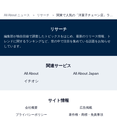
・
シャトレーゼの“中の人”に聞いた「1000円チャレンジ」
All About ニュース
リサーチ
関東で人気の「洋菓子チェーン店」ランキング！ 3位「不二家」、2位「銀座コージーコーナー」、1位は？
アイスやどら焼き…人気商品を堪能してみた
・
リサーチ
108円で買える「こだわりの生ロール」の実力は!? ロー
編集部が独自目線で調査したトピックスをはじめ、最新のリリース情報、ト
レンドに関するランキングなど、世の中で注目を集めている話題をお知らせ
ソン「プレミアムロールケーキ」と比較してみた！
しています。
・
フードメニューがおいしいと思うコーヒーチェーン店！
「サンマルクカフェ」を抑えた1位は？
関連サービス
・
All About
All About Japan
店主3462人に聞いた「本当においしいラーメン店」ラン
イチオシ
キング！ 2位「中華蕎麦 とみ田」、1位は？
サイト情報
【関連リンク】
会社概要
広告掲載
・
LINEリサーチ
プライバシーポリシー
著作権・商標・免責事項
・
プレスリリース