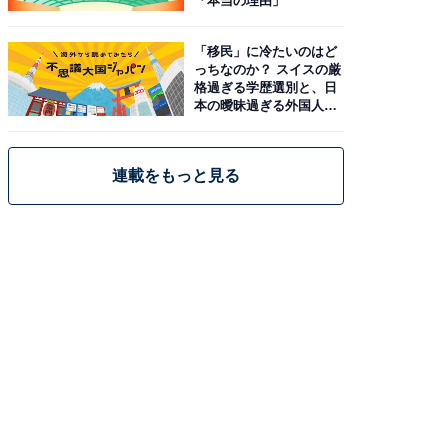
「本当の理由」
「移民」に冷たいのはど
っちなのか？ スイスの厳
格過ぎる学歴選別と、日
本の曖昧過ぎる外国人政
策
連載をもっと見る