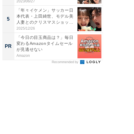
「...
2023/06/27
2026/08/0
「年々イケメン」サッカー日
「脳がバ
本代表・上田綺世、モデル美
装姿が話
5
5
人妻とのクリスマスショット
のお父さ
に...
2025/12/26
2026/08/0
「今日の目玉商品は？」毎日
「え、
変わるAmazonタイムセール
の？」8
PR
PR
が見逃せない
場！Ama
Amazon
Amazon
Recommended by