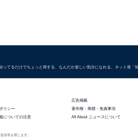
。知ってるだけでちょっと得する、なんだか楽しい気分になれる、ネット発「
広告掲載
ポリシー
著作権・商標・免責事項
報についての注意
All About ニュースについて
衆送信等を禁じます。