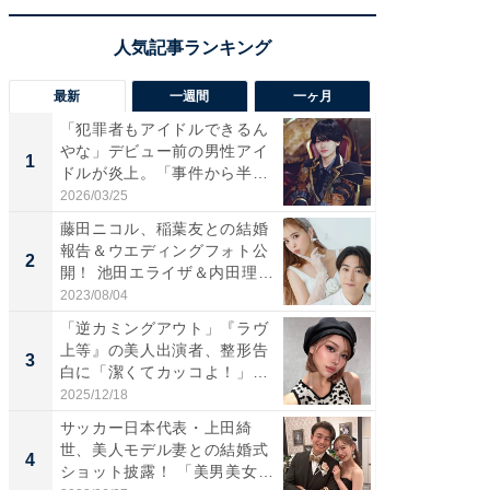
最新
一週間
一ヶ月
「犯罪者もアイドルできるん
「さす
やな」デビュー前の男性アイ
は」高
1
1
ドルが炎上。「事件から半年
災地を
も...
「カ...
2026/03/25
2026/08/0
藤田ニコル、稲葉友との結婚
「女の
報告＆ウエディングフォト公
介、バ
2
2
開！ 池田エライザ＆内田理
らのプレ
央...
愛...
2023/08/04
2026/08/0
「逆カミングアウト」『ラヴ
「脚が
上等』の美人出演者、整形告
横川尚
3
3
白に「潔くてカッコよ！」
ムキな姿
「好...
刃...
2025/12/18
2026/08/0
サッカー日本代表・上田綺
「え、
世、美人モデル妻との結婚式
芸人、2
4
4
ショット披露！ 「美男美女」
エットに