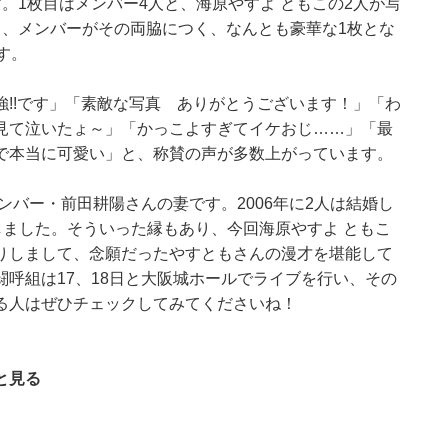
。1枚目はメンバー4人と、海原やすよ ともこの2人が写
て、メンバーがその両脇につく、なんとも豪華な1枚とな
す。
!!です」「素敵な写真 ありがとうございます！」「わ
見て泣いたょ～」「かっこよすぎてイケおじ……」「最
で本当に可愛い」と、称賛の声が多数上がっています。
ンバー・前田耕陽さんの妻です。2006年に2人は結婚し
出産しました。そういった縁もあり、今回海原やすよ ともこ
りしまして、念願だったやすともさんの漫才を堪能して
呼組は17、18日と大阪城ホールでライブを行い、その
る人はぜひチェックしてみてくださいね！
と見る