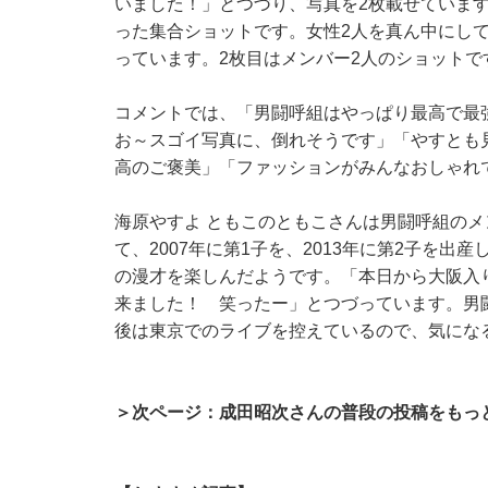
いました！」とつづり、写真を2枚載せています
った集合ショットです。女性2人を真ん中にし
っています。2枚目はメンバー2人のショットで
コメントでは、「男闘呼組はやっぱり最高で最強
お～スゴイ写真に、倒れそうです」「やすとも
高のご褒美」「ファッションがみんなおしゃれ
海原やすよ ともこのともこさんは男闘呼組のメ
て、2007年に第1子を、2013年に第2子を
の漫才を楽しんだようです。「本日から大阪入
来ました！ 笑ったー」とつづっています。男闘
後は東京でのライブを控えているので、気にな
＞次ページ：成田昭次さんの普段の投稿をもっ