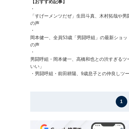
【おすすめ記事】
・
「すげーメンツだぜ」生田斗真、木村拓哉や男
の声
・
岡本健一、全員53歳「男闘呼組」の最新ショッ
の声
・
男闘呼組・岡本健一、高橋和也との渋すぎるツ
いい」
・
男闘呼組・前田耕陽、9歳息子との仲良しツー
1