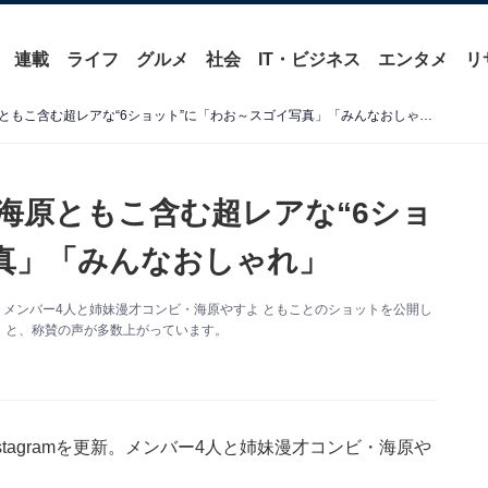
連載
ライフ
グルメ
社会
IT・ビジネス
エンタメ
リ
男闘呼組、前田耕陽の妻・海原ともこ含む超レアな“6ショット”に「わお～スゴイ写真」「みんなおしゃれ」
海原ともこ含む超レアな“6ショ
真」「みんなおしゃれ」
更新。メンバー4人と姉妹漫才コンビ・海原やすよ ともことのショットを公開し
」と、称賛の声が多数上がっています。
stagramを更新。メンバー4人と姉妹漫才コンビ・海原や