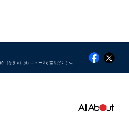
知ら（なきゃ）損」ニュースが盛りだくさん。