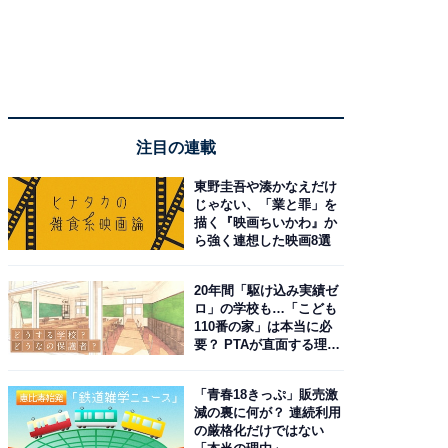
注目の連載
東野圭吾や湊かなえだけ
じゃない、「業と罪」を
描く『映画ちいかわ』か
ら強く連想した映画8選
20年間「駆け込み実績ゼ
ロ」の学校も…「こども
110番の家」は本当に必
要？ PTAが直面する理想
と現実
「青春18きっぷ」販売激
減の裏に何が？ 連続利用
の厳格化だけではない