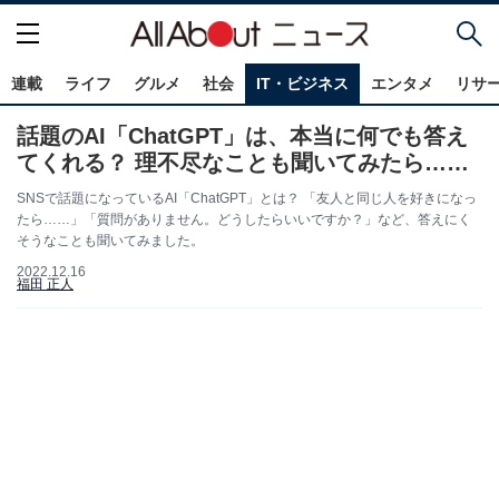
連載
ライフ
グルメ
社会
IT・ビジネス
エンタメ
リサ
話題のAI「ChatGPT」は、本当に何でも答え
てくれる？ 理不尽なことも聞いてみたら……
SNSで話題になっているAI「ChatGPT」とは？ 「友人と同じ人を好きになっ
たら……」「質問がありません。どうしたらいいですか？」など、答えにく
そうなことも聞いてみました。
2022.12.16
福田 正人