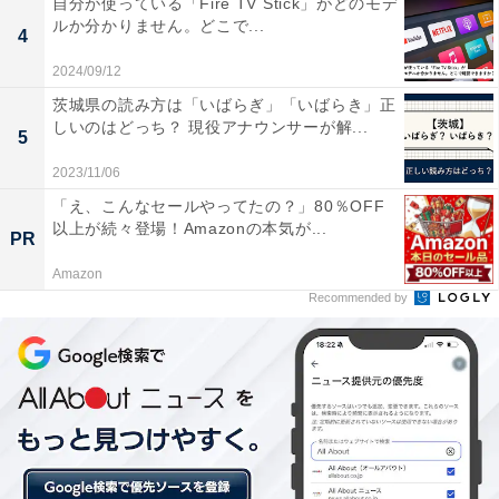
自分が使っている「Fire TV Stick」がどのモデ
ルか分かりません。どこで...
4
2024/09/12
茨城県の読み方は「いばらぎ」「いばらき」正
しいのはどっち？ 現役アナウンサーが解...
5
2023/11/06
質問「日本はどんな国？」に対する回答
「え、こんなセールやってたの？」80％OFF
これについて驚きは特にありません。Google検索でもす
以上が続々登場！Amazonの本気が...
PR
ぐに出てくるものです。しかし、どんな質問であっても
Amazon
長すぎる返答をすることはないので、端的な答えを求め
Recommended by
るときに利用できるかもしれません。