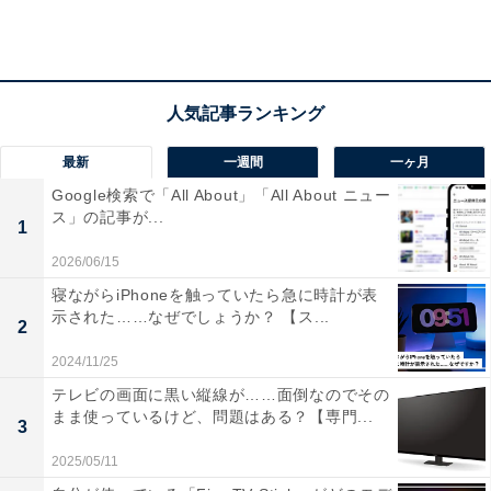
な質問をしてみました。
最新
一週間
一ヶ月
Google検索で「All About」「All About ニュー
ス」の記事が...
1
2026/06/15
寝ながらiPhoneを触っていたら急に時計が表
示された……なぜでしょうか？ 【ス...
2
2024/11/25
テレビの画面に黒い縦線が……面倒なのでその
まま使っているけど、問題はある？【専門...
3
2025/05/11
知識を教えてくれる