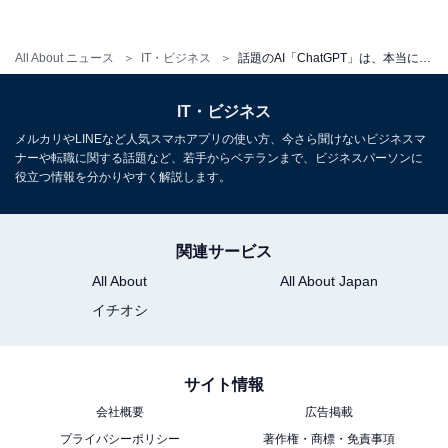
的な答えが返ってきました。
All About ニュース
IT・ビジネス
話題のAI「ChatGPT」は、本当に何でも答えてくれる？ 理不尽なことも聞いてみたら……
理不尽な質問にも答えてくれる
IT・ビジネス
メルカリやLINEなど人気スマホアプリの使い方、今さら聞けないビジネスマ
ナーや転職に関する話題など、若手からベテランまで、ビジネスパーソンに
役立つ情報を分かりやすく解説します。
関連サービス
All About
All About Japan
質問「質問がありません。どうしたらいいですか？」に対する回答
イチオシ
身もふたもない質問にもこのように誠実に答えてくれま
す。
サイト情報
会社概要
広告掲載
プライバシーポリシー
著作権・商標・免責事項