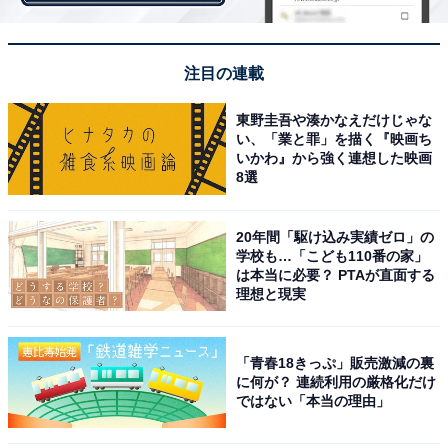
注目の連載
東野圭吾や湊かなえだけじゃな
い、「業と罪」を描く『映画ち
いかわ』から強く連想した映画
8選
悩み事に答えてくれる
20年間「駆け込み実績ゼロ」の
学校も…「こども110番の家」
は本当に必要？ PTAが直面する
理想と現実
「青春18きっぷ」販売激減の裏
に何が？ 連続利用の厳格化だけ
ではない「本当の理由」