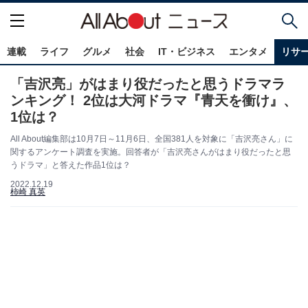
連載
ライフ
グルメ
社会
IT・ビジネス
エンタメ
リサ
「吉沢亮」がはまり役だったと思うドラマラ
ンキング！ 2位は大河ドラマ『青天を衝け』、
1位は？
All About編集部は10月7日～11月6日、全国381人を対象に「吉沢亮さん」に
関するアンケート調査を実施。回答者が「吉沢亮さんがはまり役だったと思
うドラマ」と答えた作品1位は？
2022.12.19
柿崎 真英