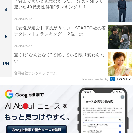
「背まで高いと思わなかった」“身長を知って
主演を務めたことでも話題になりました。
驚いた40代男性俳優”ランキング！ 1...
4
「日本資本主義の父」渋沢栄一の青年期から晩年までを
2026/06/13
見事に演じ切った吉沢さんは、この作品で『第110回ザ
【女性が選ぶ】演技がうまい「STARTO社の若
手タレント」ランキング！ 2位「永...
テレビジョンドラマアカデミー賞』の主演男優賞、『第
5
30回 橋田賞』の新人賞を受賞しています。
2026/05/27
宝くじ“なんとなく”で買っている限り変わらな
回答者からは「実在の人物を演じるのは難しいと思う
い
PR
が、嫌味なく演じていたから」（広島県、50代男性）、
合同会社デジタルファーム
「毎回役によって違う顔を見せてくれますが、1つのド
Recommended by
ラマで年齢ごとの演じ分けが圧巻でした」（東京都、40
代女性）といった意見が聞かれました。