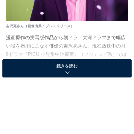
吉沢亮さん（画像出典：
プレスリリース
）
漫画原作の実写版作品から朝ドラ、大河ドラマまで幅広
い役を器用にこなす俳優の吉沢亮さん。現在放送中の月
9ドラマ『PICU 小児集中治療室』（フジテレビ系）では
主演を務め、視聴者から高い評価を得ています。
続きを読む
All About編集部は10月7日～11月6日、全国381人を対象
に「吉沢亮さん」に関するアンケート調査を実施。今回
はその中から、「吉沢亮さんがはまり役だったと思うド
ラマ」ランキングの結果を紹介します。
＞10位までのランキング結果を見る