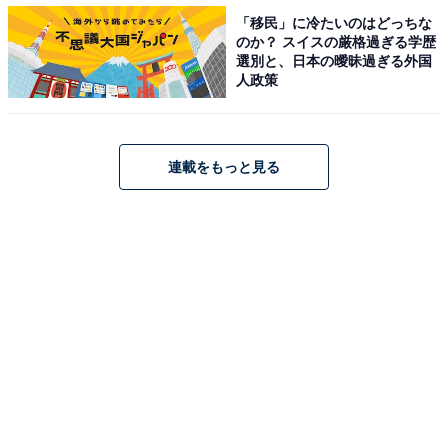
「移民」に冷たいのはどっちな
ターをそのまま再現したかのようなビジュアルは、原作
のか？ スイスの厳格過ぎる学歴
ファンからも絶賛されていました。
選別と、日本の曖昧過ぎる外国
人政策
回答者からは「吉沢亮さんにしか演じられないと思うキ
ャラだったから」（宮崎県、30代女性）、「コミカルな
連載をもっと見る
シーンも原作のイメージそのままだったから」（新潟
県、10代女性）などの声が聞かれました。
＞次ページ：10位までのランキング結果を見る
【おすすめ記事】
・
「吉沢亮」出演の映画人気ランキング！ 2位『キングダ
ム』シリーズ、1位は？