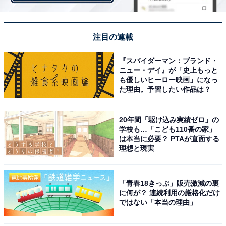
注目の連載
『スパイダーマン：ブランド・
ニュー・デイ』が「史上もっと
も優しいヒーロー映画」になっ
た理由。予習したい作品は？
1位『銀魂』シリーズ（2017年・2018年）
20年間「駆け込み実績ゼロ」の
学校も…「こども110番の家」
は本当に必要？ PTAが直面する
1位には、『銀魂』シリーズ（dTV）が選ばれました。同
理想と現実
名の人気漫画・アニメの実写版ドラマで、小栗旬さんが
主演を務めた実写版映画の公開に合わせて配信。
「青春18きっぷ」販売激減の裏
に何が？ 連続利用の厳格化だけ
この作品の中で吉沢さんが演じたのは、物語の舞台とな
ではない「本当の理由」
る江戸の治安を守る特殊警察「真選組」の一番隊隊長・
沖田総悟。持ち前の整ったルックスで2次元のキャラク