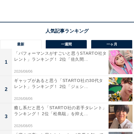
最新
一週間
一ヶ月
「パフォーマンスがすごいと思うSTARTO社タ
レント」ランキング！ 2位「佐久間...
1
2026/08/06
ギャップがあると思う「STARTO社の30代タ
レント」ランキング！ 2位「ジェシ...
2
2026/08/06
2位 大河ドラマ『青天を衝（つ）け』（2021年）
癒し系だと思う「STARTO社の若手タレント」
ランキング！ 2位「松島聡」を抑え...
3
2位に選ばれたのは、大河ドラマ『青天を衝け』
2026/08/05
（NHK）。吉沢さんは本作で大河ドラマ初出演にして初