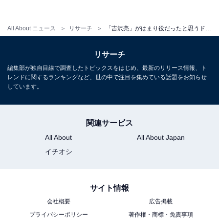
・
「吉沢亮」出演のドラマ人気ランキング！ 3位は『PICU
All About ニュース
リサーチ
「吉沢亮」がはまり役だったと思うドラマランキング！ 2位は大河ドラマ『青天を衝け』、1位は？
小児集中治療室』、2位と1位は？
リサーチ
・
「吉沢亮に共演してほしい芸能人」3選！ 山﨑賢人、横
編集部が独自目線で調査したトピックスをはじめ、最新のリリース情報、ト
レンドに関するランキングなど、世の中で注目を集めている話題をお知らせ
浜流星、元アイドルのあの人も？
しています。
・
秋ドラマで“演技が光っている”俳優ランキング！ 2位『ク
関連サービス
ロサギ』主演の平野紫耀を抑えた1位は？
All About
All About Japan
イチオシ
サイト情報
会社概要
広告掲載
プライバシーポリシー
著作権・商標・免責事項