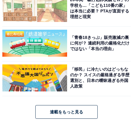
学校も…「こども110番の家」
は本当に必要？ PTAが直面する
理想と現実
「青春18きっぷ」販売激減の裏
に何が？ 連続利用の厳格化だけ
ではない「本当の理由」
「移民」に冷たいのはどっちな
のか？ スイスの厳格過ぎる学歴
選別と、日本の曖昧過ぎる外国
人政策
連載をもっと見る