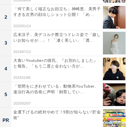
2026/08/06
「何て美しく端正なお顔立ち」神崎恵、美男子
すぎる次男の顔出しショット公開！ 「め...
2
2025/01/14
広末涼子、美デコルテ際立つドレス姿で「嬉し
いお知らせが…」！ 「凄く美しい」「透...
3
2024/07/12
大食いYoutuberの彼氏、『お別れしました』
と報告。「もう二度と会わない方が...
4
2024/11/06
「世間をにぎわせている」動物系YouTuber、
違法行為の告発に声明「飼育してい...
5
2025/02/07
金運下げるの絶対やめて！9割が知らない“貯金
術”
PR