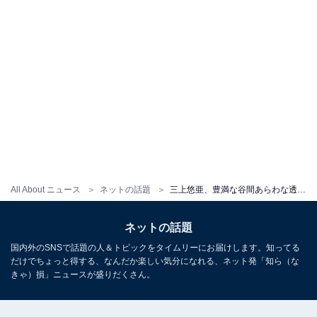
All About ニュース
ネットの話題
三上悠亜、豊満な谷間あらわな透け透けドレス姿を披露！ 「美しすぎる、、」「写真の撮り方が意識高い」
ネットの話題
国内外のSNSで話題の人＆トピックをタイムリーにお届けします。知ってる
だけでちょっと得する、なんだか楽しい気分になれる、ネット発「知ら（な
きゃ）損」ニュースが盛りだくさん。