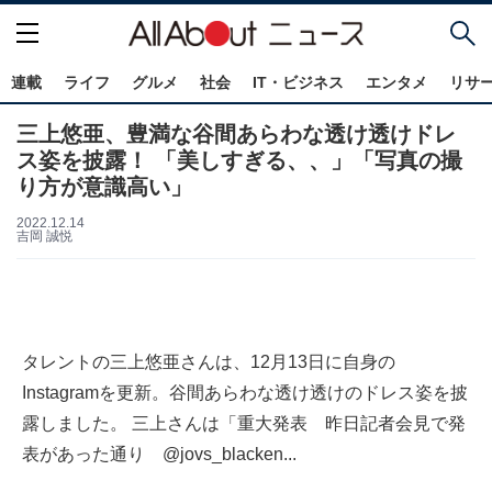
連載
ライフ
グルメ
社会
IT・ビジネス
エンタメ
リサ
三上悠亜、豊満な谷間あらわな透け透けドレ
ス姿を披露！ 「美しすぎる、、」「写真の撮
り方が意識高い」
2022.12.14
吉岡 誠悦
タレントの三上悠亜さんは、12月13日に自身の
Instagramを更新。谷間あらわな透け透けのドレス姿を披
露しました。 三上さんは「重大発表 昨日記者会見で発
表があった通り @jovs_blacken...