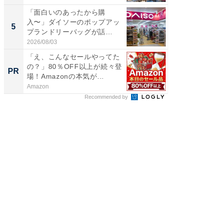
「面白いのあったから購
「これ
入〜」ダイソーのポップアッ
ダイソ
5
5
プランドリーバッグが話
リーバ
題。“さま...
わ...
2026/08/03
2026/08/0
「え、こんなセールやってた
団地で
の？」80％OFF以上が続々登
掘り出
PR
PR
場！Amazonの本気が...
Amazon
UR都市機
Recommended by