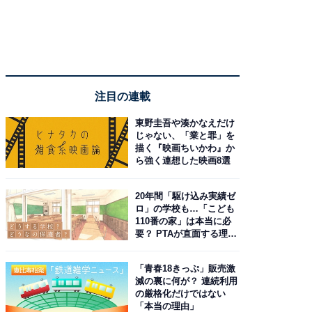
注目の連載
東野圭吾や湊かなえだけ
じゃない、「業と罪」を
描く『映画ちいかわ』か
ら強く連想した映画8選
20年間「駆け込み実績ゼ
ロ」の学校も…「こども
110番の家」は本当に必
要？ PTAが直面する理想
と現実
「青春18きっぷ」販売激
減の裏に何が？ 連続利用
の厳格化だけではない
「本当の理由」