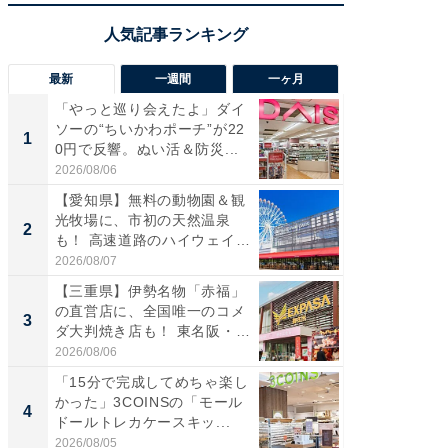
最新
一週間
一ヶ月
「やっと巡り会えたよ」ダイ
【兵庫
ソーの“ちいかわポーチ”が22
ーメン
1
1
0円で反響。ぬい活＆防災...
再現した
道...
2026/08/06
2026/08/0
【愛知県】無料の動物園＆観
【三重
光牧場に、市初の天然温泉
の直営
2
2
も！ 高速道路のハイウェイオ
ダ大判焼
ア...
伊...
2026/08/07
2026/08/0
【三重県】伊勢名物「赤福」
【千葉県
の直営店に、全国唯一のコメ
級マー
3
3
ダ大判焼き店も！ 東名阪・
ノベし
伊...
ー...
2026/08/06
2026/08/0
「15分で完成してめちゃ楽し
立山連
かった」3COINSの「モール
風呂に、
4
4
ドールトレカケースキッ...
層水風
帰...
2026/08/05
2026/08/0