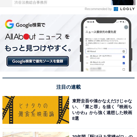
渋谷法務総合事務所
Recommended by
注目の連載
東野圭吾や湊かなえだけじゃな
い、「業と罪」を描く『映画ち
いかわ』から強く連想した映画
8選
20年間「駆け込み実績ゼロ」の