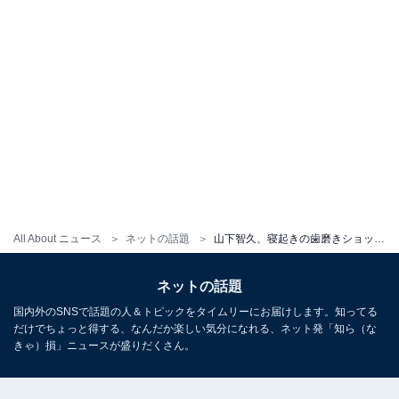
All About ニュース
ネットの話題
山下智久、寝起きの歯磨きショットに約4000件のコメント殺到！ 「リラックスしてる山P」「二の腕ムキムキ」
ネットの話題
国内外のSNSで話題の人＆トピックをタイムリーにお届けします。知ってる
だけでちょっと得する、なんだか楽しい気分になれる、ネット発「知ら（な
きゃ）損」ニュースが盛りだくさん。