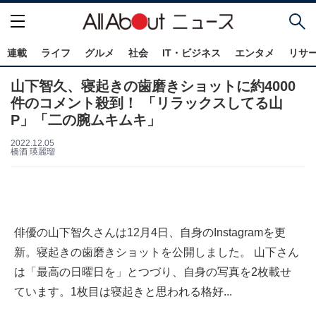
連載
ライフ
グルメ
社会
IT・ビジネス
エンタメ
リサ
山下智久、寝起きの歯磨きショットに約4000
件のコメント殺到！ 「リラックスしてる山
P」「二の腕ムキムキ」
2022.12.05
橋酒 瑛麗瑠
俳優の山下智久さんは12月4日、自身のInstagramを更
新。寝起きの歯磨きショットを公開しました。 山下さん
は「最高の日曜日を」とつづり、自身の写真を2枚載せ
ています。1枚目は寝起きと思われる格好...