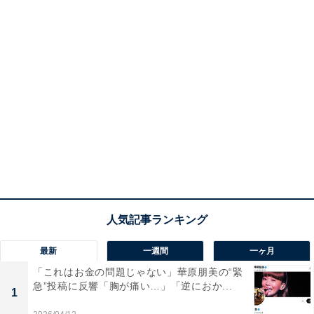
最新
一週間
一ヶ月
「これはお金の問題じゃない」華原朋美の“緊
急”投稿に反響「胸が痛い…」「逆におか...
1