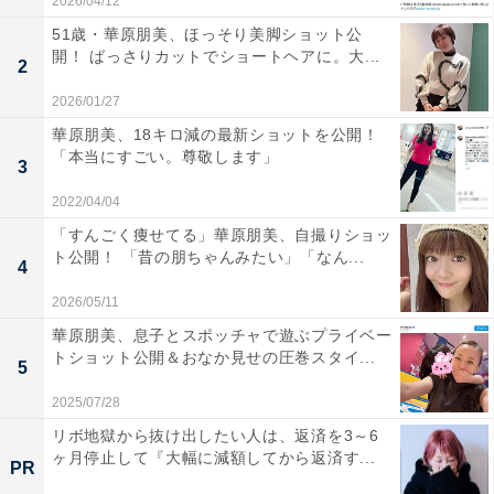
2026/04/12
51歳・華原朋美、ほっそり美脚ショット公
開！ ばっさりカットでショートヘアに。大...
2
2026/01/27
華原朋美、18キロ減の最新ショットを公開！
「本当にすごい。尊敬します」
3
2022/04/04
「すんごく痩せてる」華原朋美、自撮りショッ
ト公開！ 「昔の朋ちゃんみたい」「なん...
4
2026/05/11
華原朋美、息子とスポッチャで遊ぶプライベー
トショット公開＆おなか見せの圧巻スタイ...
5
2025/07/28
リボ地獄から抜け出したい人は、返済を3～6
ヶ月停止して『大幅に減額してから返済す...
PR