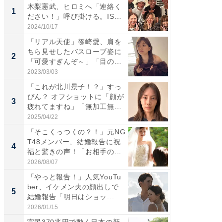
木梨憲武、ヒロミへ「連絡く
は」高
1
1
ださい！」呼び掛ける。IS
災地を
S...
「カ...
2024/10/17
2026/08/0
「リアル天使」篠崎愛、肩を
「女の
ちら見せしたバスローブ姿に
介、バ
2
2
「可愛すぎんぞ～」「目の表
らのプレ
情...
愛...
2023/03/03
2026/08/0
「これが北川景子！？」すっ
「脚が
ぴん？ オフショットに「顔が
横川尚
3
3
疲れてますね」「無加工無
ムキな姿
表...
刃...
2025/04/22
2026/08/0
「そこくっつくの？！」元NG
「え、
T48メンバー、結婚報告に祝
芸人、2
4
4
福と驚きの声！「お相手の...
エットに
2026/08/07
2026/08/0
「やっと報告！」人気YouTu
「脳がバ
ber、イケメン夫の顔出しで
装姿が話
5
5
結婚報告「明日はショッ...
のお父さ
2026/01/15
2026/08/0
官民370兆円で動く日本の新
官民37