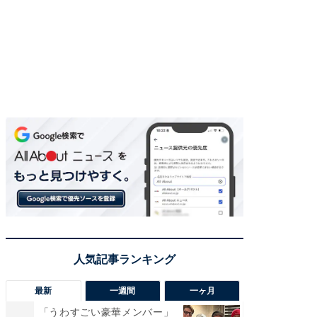
最新
一週間
一ヶ月
「うわすごい豪華メンバー」
「さす