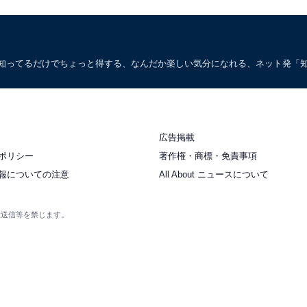
。知ってるだけでちょっと得する、なんだか楽しい気分になれる、ネット発「
広告掲載
ポリシー
著作権・商標・免責事項
報についての注意
All About ニュースについて
衆送信等を禁じます。