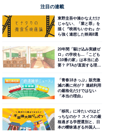
注目の連載
東野圭吾や湊かなえだけ
じゃない、「業と罪」を
描く『映画ちいかわ』か
ら強く連想した映画8選
20年間「駆け込み実績ゼ
ロ」の学校も…「こども
110番の家」は本当に必
要？ PTAが直面する理想
と現実
「青春18きっぷ」販売激
減の裏に何が？ 連続利用
の厳格化だけではない
「本当の理由」
「移民」に冷たいのはど
っちなのか？ スイスの厳
格過ぎる学歴選別と、日
本の曖昧過ぎる外国人政
策