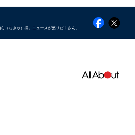
知ら（なきゃ）損」ニュースが盛りだくさん。