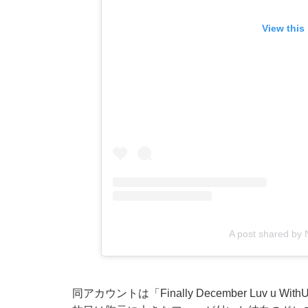
View this
A post shared by N
同アカウントは「Finally December Luv