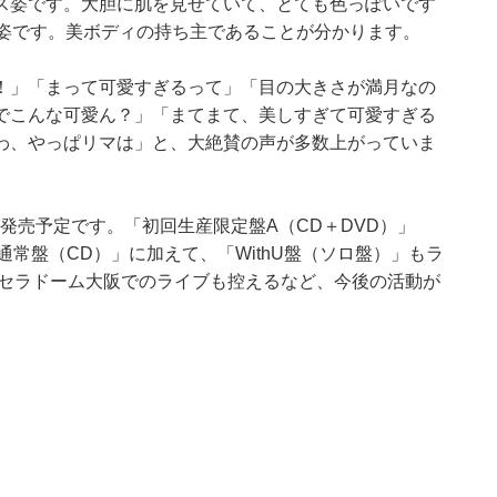
ス姿です。大胆に肌を見せていて、とても色っぽいです
プ姿です。美ボディの持ち主であることが分かります。
！」「まって可愛すぎるって」「目の大きさが満月なの
でこんな可愛ん？」「まてまて、美しすぎて可愛すぎる
わ、やっぱリマは」と、大絶賛の声が多数上がっていま
on』を発売予定です。「初回生産限定盤A（CD＋DVD）」
常盤（CD）」に加えて、「WithU盤（ソロ盤）」もラ
京セラドーム大阪でのライブも控えるなど、今後の活動が