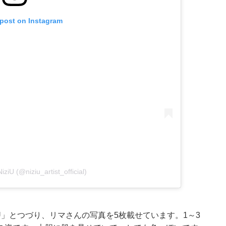
 post on Instagram
iziU (@niziu_artist_official)
 u WithU」とつづり、リマさんの写真を5枚載せています。1～3