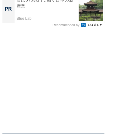
産業
産業
PR
PR
Blue Lab
Blue Lab
Recommended by