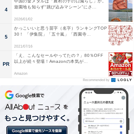
中国の金メダルは「農村の子の口減らし」か。
遊園地も知らず“跳び込みマシーン”にさ...
4
2026/01/02
2017年の冬ボーナス、全体平均と上場企業の平均
かっこいいと思う苗字（名字）ランキングTOP
30！ 「伊集院」「五十嵐」「西園寺...
はいくらだった？
5
2021/07/16
ここからは、当時のデータを参考に2017年冬ボーナスの
「え、こんなセールやってたの？」80％OFF
平均を見ていきましょう。
以上が続々登場！Amazonの本気が...
PR
Amazon
Recommended by
三菱UFJリサーチ＆コンサルティングが発表した「2017
年冬のボーナス見通し」を見ると、民間企業全体の平均
は37万2235円で前年比0.6ポイント増でした。調査対象
は、従業員規模5人以上の民間企業です。