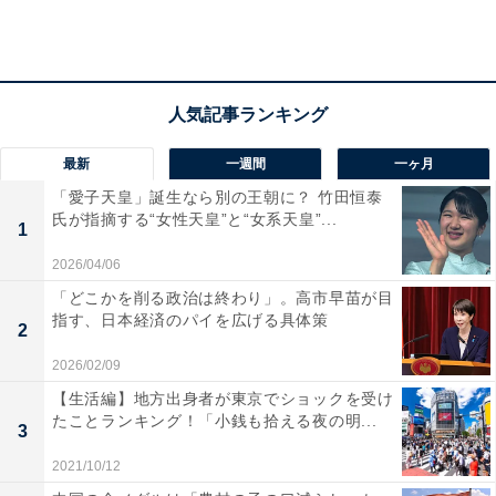
ほかにも「インスタ映え」が流行語大賞に選ばれたり、
将棋の藤井聡太氏がプロデビューから29連勝達成したり
など、今でも目にするヒト・コトがこの頃から登場して
います。
最新
一週間
一ヶ月
「愛子天皇」誕生なら別の王朝に？ 竹田恒泰
氏が指摘する“女性天皇”と“女系天皇”...
1
2026/04/06
「どこかを削る政治は終わり」。高市早苗が目
指す、日本経済のパイを広げる具体策
2
2026/02/09
【生活編】地方出身者が東京でショックを受け
たことランキング！「小銭も拾える夜の明...
3
2021/10/12