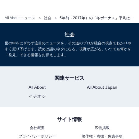
民間企業全体と上場企業に絞ったデータで数値に差があ
All About ニュース
社会
5年前（2017年）の「冬ボーナス」平均はいくらだった？ 民間や上場企業の平均、業種別の傾向を振り返ってみた
るため、次に厚生労働省が公開している「毎月勤労統計
調査 平成30年2月分結果速報等」の「平成29年年末賞与
社会
の支給状況」も見ていきましょう。
世の中をにぎわず注目のニュースを、その道のプロが独自の視点でわかりや
すく掘り下げます。読めば話のネタになる、視野が広がる、いつでも何かを
「発見」できる情報をお伝えします。
従業員規模5人以上の企業が対象となっている同調査資
料によると、全体平均は38万654円で前年比2.8ポイント
増となっています。規模別では「500人以上」が64万
関連サービス
3406円、「100〜499人」が43万7449円、「30〜99人」
All About
All About Japan
が34万5843円、「5〜29人」が28万221円でした。
イチオシ
サイト情報
会社概要
広告掲載
プライバシーポリシー
著作権・商標・免責事項