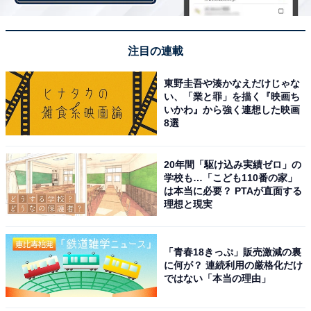
注目の連載
東野圭吾や湊かなえだけじゃな
い、「業と罪」を描く『映画ち
いかわ』から強く連想した映画
8選
2017年 冬のボーナス見通し
20年間「駆け込み実績ゼロ」の
学校も…「こども110番の家」
は本当に必要？ PTAが直面する
労務行政研究所が東証一部上場企業205社を対象に調査
理想と現実
した「2017年 年末賞与・一時金（ボーナス）の妥結水準
調査」では、全産業平均は71万2898円で、対前年同期比
は0.1ポイント減とほぼ横ばいです。
「青春18きっぷ」販売激減の裏
に何が？ 連続利用の厳格化だけ
ではない「本当の理由」