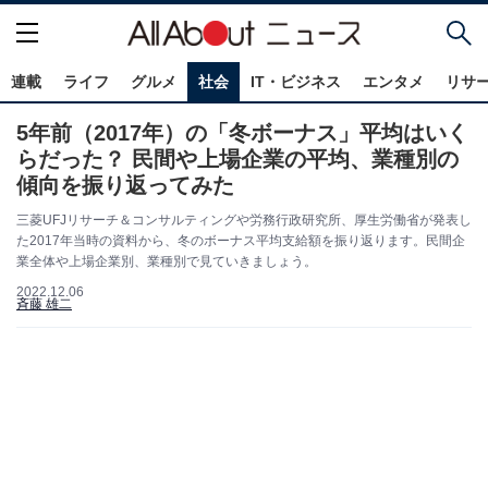
連載
ライフ
グルメ
社会
IT・ビジネス
エンタメ
リサ
5年前（2017年）の「冬ボーナス」平均はいく
らだった？ 民間や上場企業の平均、業種別の
傾向を振り返ってみた
三菱UFJリサーチ＆コンサルティングや労務行政研究所、厚生労働省が発表し
た2017年当時の資料から、冬のボーナス平均支給額を振り返ります。民間企
業全体や上場企業別、業種別で見ていきましょう。
2022.12.06
斉藤 雄二