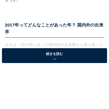
2017年ってどんなことがあった年？ 国内外の出来
事
まずは、2017年にあった国内外の出来事から振り返って
みます。
続きを読む
海外で大きかった出来事といえば、事前の予想を覆しド
ナルド・トランプ氏がアメリカ合衆国大統領に就任した
ことでしょう。派手な就任パレードや、同席した妻のメ
ラニア氏のブルーのドレスがインパクト大でした。
クセの強い「塩振りポーズ」で一躍ネットミームとなっ