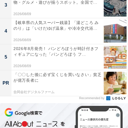
物・グルメ・遊びが揃うスポット。全国で...
3
2026/08/09
【岐阜県の人気スーパー銭湯】「湯どころ み
のり」は「いけだゆげ温泉」や冷冷交代浴...
4
2026/08/09
2026年8月発売！ パンどろぼうが時計付きフ
ィギュアになった「パンどろぼう フ...
5
2026/08/09
「〇〇した後に必ず宝くじを買いなさい」貧乏
が億万長者に
PR
合同会社デジタルファーム
Recommended by