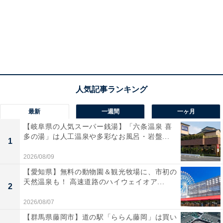
最新
一週間
一ヶ月
【岐阜県の人気スーパー銭湯】「六条温泉 喜
多の湯」は人工温泉や多彩なお風呂・岩盤...
1
2026/08/09
【愛知県】無料の動物園＆観光牧場に、市初の
天然温泉も！ 高速道路のハイウェイオア...
2
2026/08/07
【群馬県藤岡市】道の駅「ららん藤岡」は買い