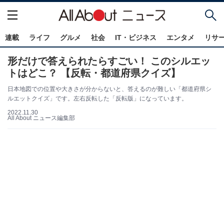
連載
ライフ
グルメ
社会
IT・ビジネス
エンタメ
リサ
形だけで答えられたらすごい！ このシルエッ
トはどこ？ 【反転・都道府県クイズ】
日本地図での位置や大きさが分からないと、答えるのが難しい「都道府県シ
ルエットクイズ」です。左右反転した「反転版」になっています。
2022.11.30
All About ニュース編集部