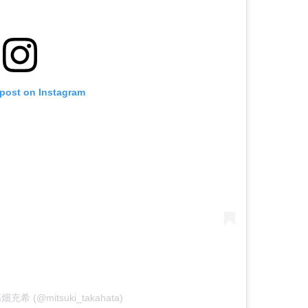
 post on Instagram
 高畑充希 (@mitsuki_takahata)