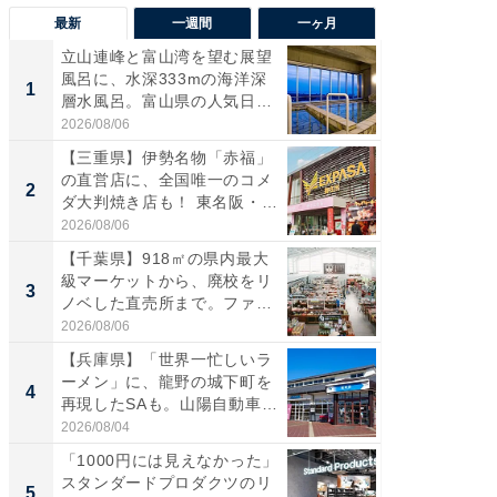
最新
一週間
一ヶ月
立山連峰と富山湾を望む展望
【兵庫
風呂に、水深333mの海洋深
ーメン
1
1
層水風呂。富山県の人気日
再現した
帰...
道...
2026/08/06
2026/08/0
【三重県】伊勢名物「赤福」
【三重
の直営店に、全国唯一のコメ
「鈴鹿天
2
2
ダ大判焼き店も！ 東名阪・
は100
伊...
2026/08/06
2026/08/0
【千葉県】918㎡の県内最大
ステラ
級マーケットから、廃校をリ
詰め放題
3
3
ノベした直売所まで。ファ
00円で「
ー...
2026/08/06
2026/08/0
【兵庫県】「世界一忙しいラ
「ミニオ
ーメン」に、龍野の城下町を
ッグ！ 
4
4
再現したSAも。山陽自動車
ど、夏限
道...
2026/08/04
2026/08/0
「1000円には見えなかった」
【埼玉
スタンダードプロダクツのリ
「行田天
5
5