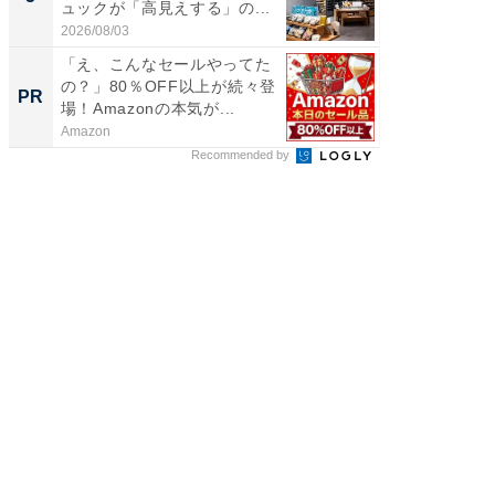
ュックが「高見えする」の...
は和の
が...
2026/08/03
2026/08/0
「え、こんなセールやってた
いつも
の？」80％OFF以上が続々登
除。ロ
PR
PR
場！Amazonの本気が...
すごい
Amazon
Dreame
Recommended by