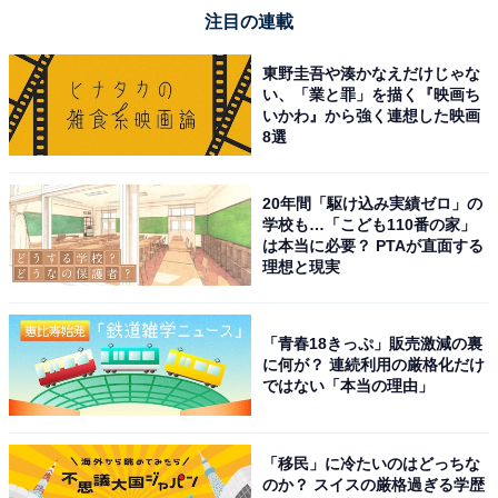
注目の連載
東野圭吾や湊かなえだけじゃな
い、「業と罪」を描く『映画ち
いかわ』から強く連想した映画
8選
20年間「駆け込み実績ゼロ」の
学校も…「こども110番の家」
は本当に必要？ PTAが直面する
理想と現実
「青春18きっぷ」販売激減の裏
に何が？ 連続利用の厳格化だけ
ではない「本当の理由」
「移民」に冷たいのはどっちな
のか？ スイスの厳格過ぎる学歴