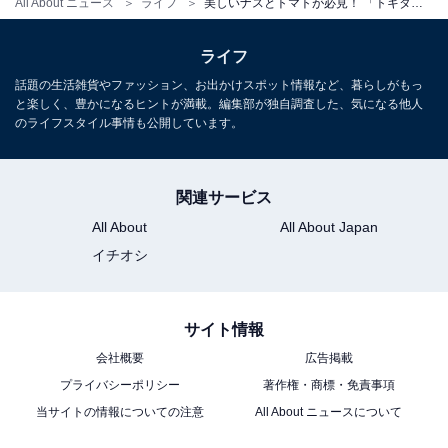
All About ニュース
ライフ
美しいナスとトマトが必見！ 「トキタ種苗」オープンデーで見つけた家庭菜園にもおすすめの果菜類
ライフ
話題の生活雑貨やファッション、お出かけスポット情報など、暮らしがもっ
と楽しく、豊かになるヒントが満載。編集部が独自調査した、気になる他人
のライフスタイル事情も公開しています。
関連サービス
All About
All About Japan
イチオシ
サイト情報
会社概要
広告掲載
プライバシーポリシー
著作権・商標・免責事項
当サイトの情報についての注意
All About ニュースについて