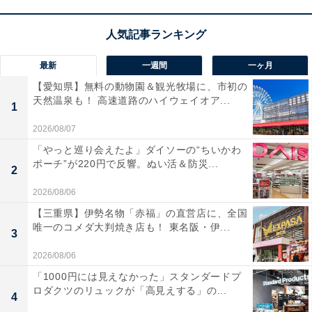
最新
一週間
一ヶ月
【愛知県】無料の動物園＆観光牧場に、市初の
天然温泉も！ 高速道路のハイウェイオア...
1
2026/08/07
「やっと巡り会えたよ」ダイソーの“ちいかわ
ポーチ”が220円で反響。ぬい活＆防災...
2
2026/08/06
【三重県】伊勢名物「赤福」の直営店に、全国
唯一のコメダ大判焼き店も！ 東名阪・伊...
3
2026/08/06
「1000円には見えなかった」スタンダードプ
ロダクツのリュックが「高見えする」の...
4