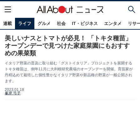
連載
ライフ
グルメ
社会
IT・ビジネス
エンタメ
リサ
美しいナスとトマトが必見！ 「トキタ種苗」
オープンデーで見つけた家庭菜園にもおすす
めの果菜類
イタリア野菜の普及に取り組む「グストイタリア」プロジェクトを展開する
トキタ種苗は、例年11月に大利根研究農場のオープンデーを開催。育苗家が
丹精込めて栽培した個性豊かなイタリア野菜や新品種の野菜が一般公開され
ます。
2023.01.18
峯岸 弓子