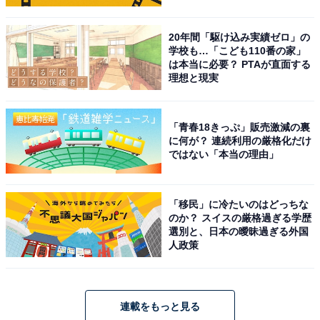
20年間「駆け込み実績ゼロ」の
学校も…「こども110番の家」
は本当に必要？ PTAが直面する
理想と現実
「青春18きっぷ」販売激減の裏
に何が？ 連続利用の厳格化だけ
ではない「本当の理由」
「移民」に冷たいのはどっちな
のか？ スイスの厳格過ぎる学歴
選別と、日本の曖昧過ぎる外国
人政策
連載をもっと見る