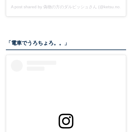
A post shared by 偽物の方のダルビッシュさん (@ketsu.no.kamis
「電車でうろちょろ。。」