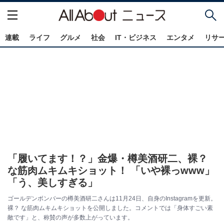
連載
ライフ
グルメ
社会
IT・ビジネス
エンタメ
リサ
「履いてます！？」金爆・樽美酒研二、裸？
な筋肉ムキムキショット！ 「いや裸っwww」
「う、美しすぎる」
ゴールデンボンバーの樽美酒研二さんは11月24日、自身のInstagramを更新。
裸？ な筋肉ムキムキショットを公開しました。コメントでは「身体すごい素
敵です」と、称賛の声が多数上がっています。