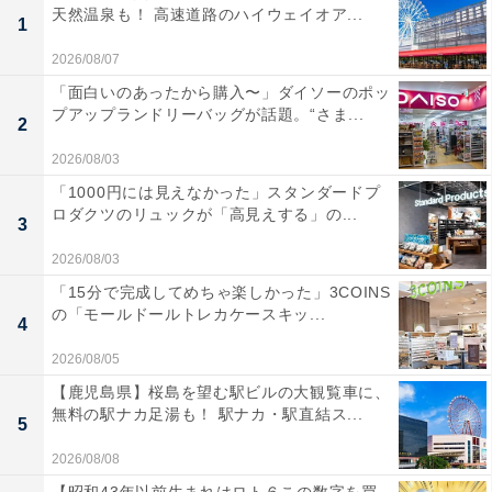
天然温泉も！ 高速道路のハイウェイオア...
1
2026/08/07
「面白いのあったから購入〜」ダイソーのポッ
プアップランドリーバッグが話題。“さま...
2
2026/08/03
「1000円には見えなかった」スタンダードプ
ロダクツのリュックが「高見えする」の...
3
2026/08/03
「15分で完成してめちゃ楽しかった」3COINS
の「モールドールトレカケースキッ...
4
2026/08/05
【鹿児島県】桜島を望む駅ビルの大観覧車に、
無料の駅ナカ足湯も！ 駅ナカ・駅直結ス...
5
2026/08/08
【昭和43年以前生まれはロト６この数字を買