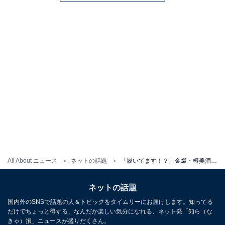
All About ニュース
ネットの話題
「履いてます！？」金爆・樽美酒研二、裸？ な筋肉ムキムキショット！ 「いや裸っwww」「う、美しすぎる」
ネットの話題
国内外のSNSで話題の人＆トピックをタイムリーにお届けします。知ってる
だけでちょっと得する、なんだか楽しい気分になれる、ネット発「知ら（な
きゃ）損」ニュースが盛りだくさん。