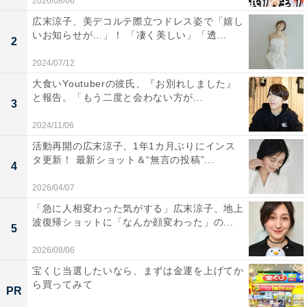
2026/08/06
広末涼子、美デコルテ際立つドレス姿で「嬉し
いお知らせが…」！ 「凄く美しい」「透...
2
2024/07/12
大食いYoutuberの彼氏、『お別れしました』
と報告。「もう二度と会わない方が...
3
2024/11/06
活動再開の広末涼子、1年1カ月ぶりにインス
タ更新！ 最新ショット＆“無言の投稿”...
4
2026/04/07
「急に人相変わった気がする」広末涼子、地上
波復帰ショットに「なんか顔変わった」の...
5
2026/08/06
宝くじ当選したいなら、まずは金運を上げてか
ら買ってみて
PR