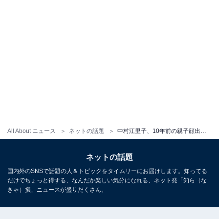
All About ニュース
ネットの話題
中村江里子、10年前の親子顔出しスリーショット公開！ 「みなさん美形すぎます」「オーラが凄いです！」
ネットの話題
国内外のSNSで話題の人＆トピックをタイムリーにお届けします。知ってる
だけでちょっと得する、なんだか楽しい気分になれる、ネット発「知ら（な
きゃ）損」ニュースが盛りだくさん。