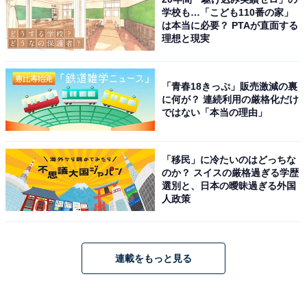
学校も…「こども110番の家」
は本当に必要？ PTAが直面する
理想と現実
「青春18きっぷ」販売激減の裏
に何が？ 連続利用の厳格化だけ
ではない「本当の理由」
「移民」に冷たいのはどっちな
のか？ スイスの厳格過ぎる学歴
選別と、日本の曖昧過ぎる外国
人政策
連載をもっと見る