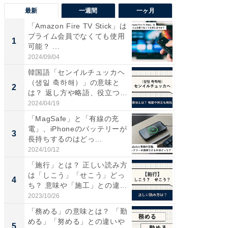
最新
一週間
一ヶ月
「Amazon Fire TV Stick」は
【兵庫
プライム会員でなくても使用
ーメン
1
1
可能？ ...
再現した
道...
2024/09/04
2026/08/0
韓国語「センイルチュッカヘ
【三重
（생일 축하해）」の意味と
の直営
2
2
は？ 返し方や略語、役立つ
ダ大判焼
例...
伊...
2024/04/19
2026/08/0
「MagSafe」と「有線の充
【千葉県
電」、iPhoneのバッテリーが
級マー
3
3
長持ちするのはどっ...
ノベし
ー...
2024/10/12
2026/08/0
「施行」とは？ 正しい読み方
ステラ
は「しこう」「せこう」どっ
詰め放題
4
4
ち？ 意味や「施工」との違...
00円で「
2023/10/26
2026/08/0
「務める」の意味とは？ 「勤
立山連
める」「努める」との違いや
風呂に、
5
5