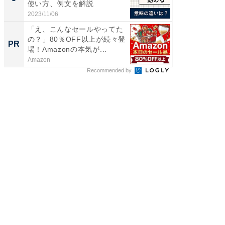
使い方、例文を解説
層水風
帰...
2023/11/06
2026/08/0
「え、こんなセールやってた
「今日
の？」80％OFF以上が続々登
変わるA
PR
PR
場！Amazonの本気が...
が見逃
Amazon
Amazon
Recommended by