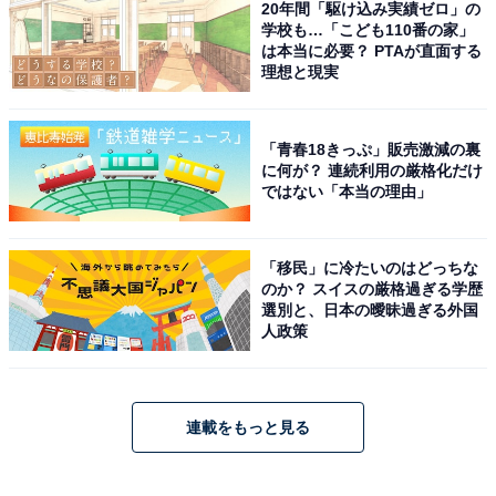
20年間「駆け込み実績ゼロ」の
学校も…「こども110番の家」
は本当に必要？ PTAが直面する
理想と現実
「青春18きっぷ」販売激減の裏
に何が？ 連続利用の厳格化だけ
ではない「本当の理由」
「移民」に冷たいのはどっちな
のか？ スイスの厳格過ぎる学歴
選別と、日本の曖昧過ぎる外国
人政策
連載をもっと見る