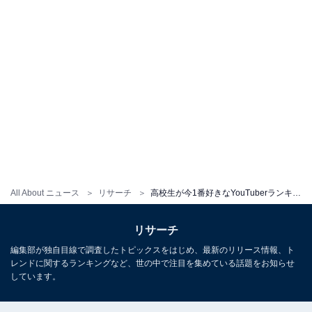
All About ニュース
リサーチ
高校生が今1番好きなYouTuberランキング！ 2位「東海オンエア」「レイクレ」を抑えた1位は？
リサーチ
編集部が独自目線で調査したトピックスをはじめ、最新のリリース情報、ト
レンドに関するランキングなど、世の中で注目を集めている話題をお知らせ
しています。