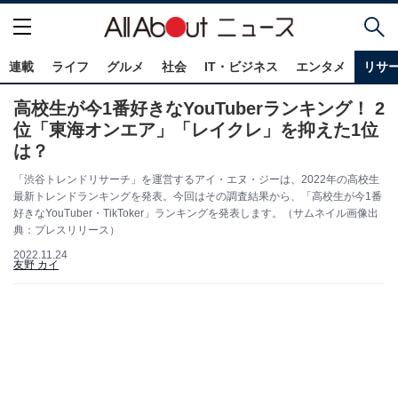
連載
ライフ
グルメ
社会
IT・ビジネス
エンタメ
リサ
高校生が今1番好きなYouTuberランキング！ 2
位「東海オンエア」「レイクレ」を抑えた1位
は？
「渋谷トレンドリサーチ」を運営するアイ・エヌ・ジーは、2022年の高校生
最新トレンドランキングを発表。今回はその調査結果から、「高校生が今1番
好きなYouTuber・TikToker」ランキングを発表します。（サムネイル画像出
典：プレスリリース）
2022.11.24
友野 カイ