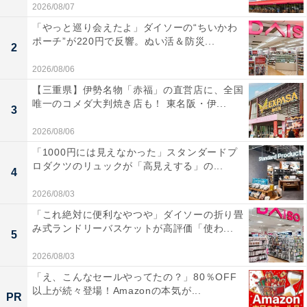
2026/08/07
「やっと巡り会えたよ」ダイソーの“ちいかわ
ポーチ”が220円で反響。ぬい活＆防災...
2
2026/08/06
【三重県】伊勢名物「赤福」の直営店に、全国
唯一のコメダ大判焼き店も！ 東名阪・伊...
3
2026/08/06
「1000円には見えなかった」スタンダードプ
ロダクツのリュックが「高見えする」の...
4
2026/08/03
「これ絶対に便利なやつや」ダイソーの折り畳
み式ランドリーバスケットが高評価「使わ...
5
2026/08/03
「え、こんなセールやってたの？」80％OFF
以上が続々登場！Amazonの本気が...
PR