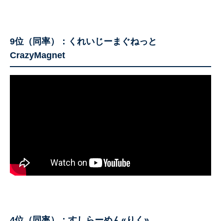
9位（同率）：くれいじーまぐねっと
CrazyMagnet
4位（同率）：すしらーめん«りく»