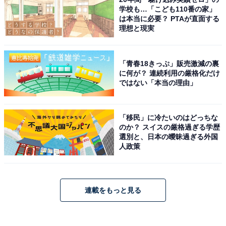
学校も…「こども110番の家」
は本当に必要？ PTAが直面する
理想と現実
「青春18きっぷ」販売激減の裏
に何が？ 連続利用の厳格化だけ
ではない「本当の理由」
「移民」に冷たいのはどっちな
のか？ スイスの厳格過ぎる学歴
選別と、日本の曖昧過ぎる外国
人政策
連載をもっと見る