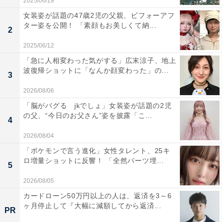
2025/06/19
女装姿が話題の47歳2児の父親、ビフォーアフ
ター姿を公開！ 「素顔もお美しくて納...
2
2025/06/12
「急に人相変わった気がする」広末涼子、地上
波復帰ショットに「なんか顔変わった」の...
3
2026/08/06
「脳がバグる jkでしょ」女装姿が話題の2児
の父、“今日のお父さん”姿を披露「こ...
4
2026/08/04
「ポケモンで言う進化」女性タレント、25キ
ロ増量ショットに反響！ 「全然パーツ埋...
5
2026/08/05
カードローン50万円以上の人は、返済を3～6
ヶ月停止して『大幅に減額してから返済...
PR