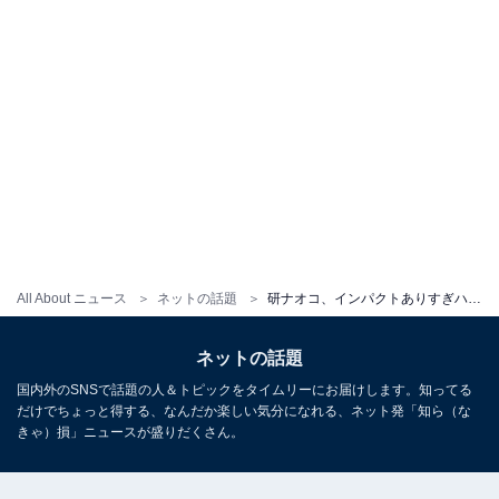
All About ニュース
ネットの話題
研ナオコ、インパクトありすぎハロウィーンメイクに「どんだけ似合うんですか」「サービス精神旺盛過ぎますね」
ネットの話題
国内外のSNSで話題の人＆トピックをタイムリーにお届けします。知ってる
だけでちょっと得する、なんだか楽しい気分になれる、ネット発「知ら（な
きゃ）損」ニュースが盛りだくさん。