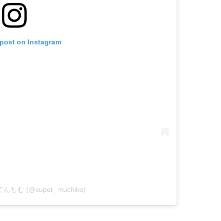
 post on Instagram
y てんちむ (@super_muchiko)