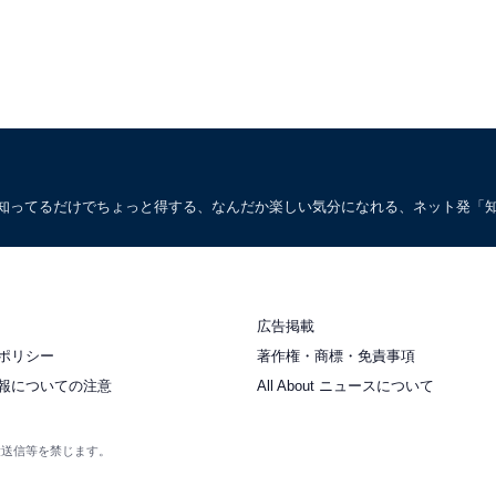
。知ってるだけでちょっと得する、なんだか楽しい気分になれる、ネット発「
広告掲載
ポリシー
著作権・商標・免責事項
報についての注意
All About ニュースについて
衆送信等を禁じます。