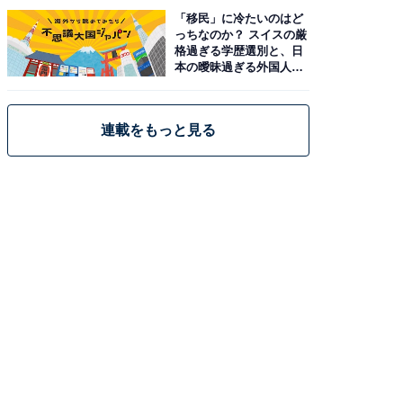
「移民」に冷たいのはど
っちなのか？ スイスの厳
格過ぎる学歴選別と、日
本の曖昧過ぎる外国人政
策
連載をもっと見る