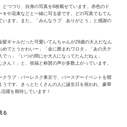
」とつづり、自身の写真を6枚載せています。赤色のド
ーキや花束などと一緒に写る姿です。どの写真でもてん
ています。また、「みんなラブ ありがとう」と感謝の
金髪ギャルだった可愛いてんちゃんが29歳の大人だなん
おめでとうかわいー」「金に囲まれワロタ」「あの天テ
人でっ」「いつの間にか大人になってたんだねぇ」
むさん！」と、祝福と称賛の声が多数上がっています。
ークラブ・バーレスク東京で、バースデーイベントを開
ようです。きっとたくさんの人に誕生日を祝われ、豪華
も活躍を期待しています！
見る