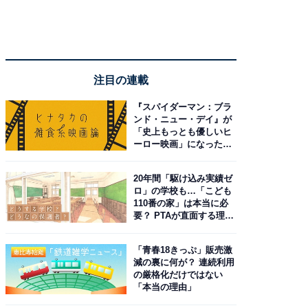
注目の連載
『スパイダーマン：ブラ
ンド・ニュー・デイ』が
「史上もっとも優しいヒ
ーロー映画」になった理
由。予習したい作品は？
20年間「駆け込み実績ゼ
ロ」の学校も…「こども
110番の家」は本当に必
要？ PTAが直面する理想
と現実
「青春18きっぷ」販売激
減の裏に何が？ 連続利用
の厳格化だけではない
「本当の理由」