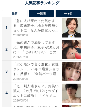
最新
一週間
一ヶ月
「急に人相変わった気がす
「さす
る」広末涼子、地上波復帰シ
は」高
1
1
ョットに「なんか顔変わっ
災地を
た」の...
「カ...
2026/08/06
2026/08/0
「光の速さで成長してます
「女の
ね」中川翔子、双子が10カ月
介、バ
2
2
に！ 「はやいいいい この
らのプレ
前...
愛...
2026/07/30
2026/08/0
「ポケモンで言う進化」女性
「好感
タレント、25キロ増量ショッ
や、“マ
3
3
トに反響！ 「全然パーツ埋...
画変更
財...
2026/08/05
2026/07/3
「え、別人過ぎん？」お笑い
「脚が
芸人、2カ月で約12kgのダイ
横川尚
4
4
エットに成功！ 「イケメ...
ムキな姿
刃...
2026/08/04
2026/08/0