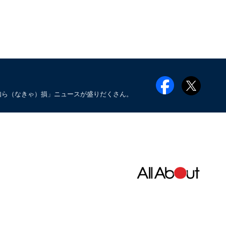
知ら（なきゃ）損」ニュースが盛りだくさん。