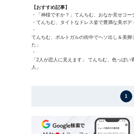
【おすすめ記事】
・
「神様ですか？」てんちむ、おなか見せコー
・
てんちむ、タイトなドレス姿で豊満な美ボデ
・
てんちむ、ポルトガルの街中でヘソ出し＆美脚
た」
・
「2人が恋人に見えます」 てんちむ、色っぽい
人」
1