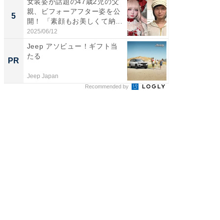
女装姿が話題の47歳2児の父
「2人と
親、ビフォーアフター姿を公
團十郎
5
5
開！ 「素顔もお美しくて納...
「後ろ
「...
2025/06/12
2026/08/0
Jeep アソビュー！ギフト当
全国の
たる
付きの
PR
PR
Jeep Japan
COCO VIL
Recommended by