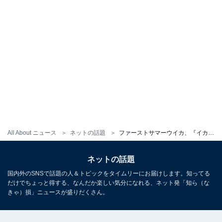
All About ニュース
ネットの話題
ファーストサマーウイカ、『イカゲーム』の短パン姿で美脚を披露！ 「スタイル良すぎ」「顔、めっちゃ小さっ」
ネットの話題
国内外のSNSで話題の人＆トピックをタイムリーにお届けします。知ってる
だけでちょっと得する、なんだか楽しい気分になれる、ネット発「知ら（な
きゃ）損」ニュースが盛りだくさん。