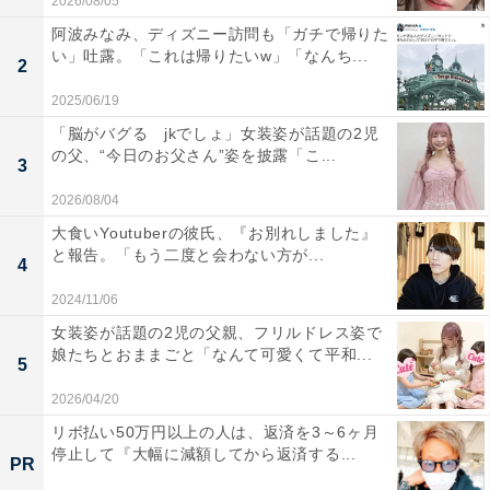
2026/08/05
阿波みなみ、ディズニー訪問も「ガチで帰りた
い」吐露。「これは帰りたいw」「なんち...
2
2025/06/19
「脳がバグる jkでしょ」女装姿が話題の2児
の父、“今日のお父さん”姿を披露「こ...
3
2026/08/04
大食いYoutuberの彼氏、『お別れしました』
と報告。「もう二度と会わない方が...
4
2024/11/06
女装姿が話題の2児の父親、フリルドレス姿で
娘たちとおままごと「なんて可愛くて平和...
5
2026/04/20
リボ払い50万円以上の人は、返済を3～6ヶ月
停止して『大幅に減額してから返済する...
PR