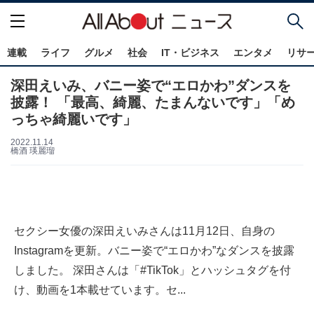
連載
ライフ
グルメ
社会
IT・ビジネス
エンタメ
リサ
深田えいみ、バニー姿で“エロかわ”ダンスを
披露！ 「最高、綺麗、たまんないです」「め
っちゃ綺麗いです」
2022.11.14
橋酒 瑛麗瑠
セクシー女優の深田えいみさんは11月12日、自身の
Instagramを更新。バニー姿で“エロかわ”なダンスを披露
しました。 深田さんは「#TikTok」とハッシュタグを付
け、動画を1本載せています。セ...