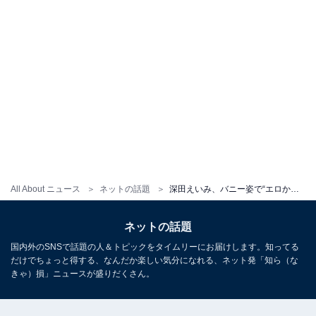
All About ニュース
ネットの話題
深田えいみ、バニー姿で“エロかわ”ダンスを披露！ 「最高、綺麗、たまんないです」「めっちゃ綺麗いです」
ネットの話題
国内外のSNSで話題の人＆トピックをタイムリーにお届けします。知ってる
だけでちょっと得する、なんだか楽しい気分になれる、ネット発「知ら（な
きゃ）損」ニュースが盛りだくさん。