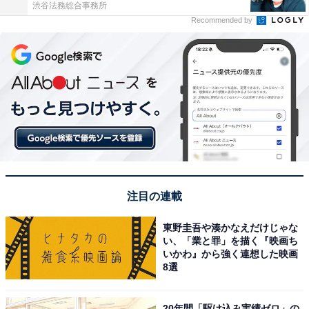
渋谷法務総合事務所
Recommended by
注目の連載
東野圭吾や湊かなえだけじゃな
い、「業と罪」を描く『映画ち
いかわ』から強く連想した映画
8選
20年間「駆け込み実績ゼロ」の