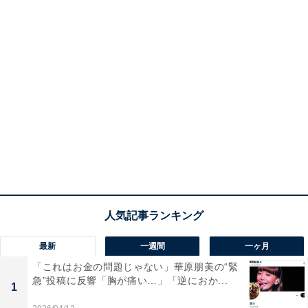
最新
一週間
一ヶ月
「これはお金の問題じゃない」華原朋美の“緊
急”投稿に反響「胸が痛い…」「逆におか...
1