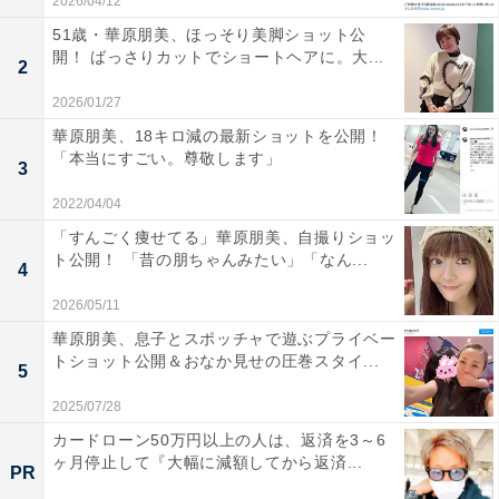
2026/04/12
51歳・華原朋美、ほっそり美脚ショット公
開！ ばっさりカットでショートヘアに。大...
2
2026/01/27
華原朋美、18キロ減の最新ショットを公開！
「本当にすごい。尊敬します」
3
2022/04/04
「すんごく痩せてる」華原朋美、自撮りショッ
ト公開！ 「昔の朋ちゃんみたい」「なん...
4
2026/05/11
華原朋美、息子とスポッチャで遊ぶプライベー
トショット公開＆おなか見せの圧巻スタイ...
5
2025/07/28
カードローン50万円以上の人は、返済を3～6
ヶ月停止して『大幅に減額してから返済...
PR