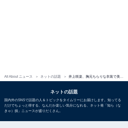
All About ニュース
ネットの話題
井上咲楽、胸元ちらりな衣装で美ボディ披露！ 「アスリートみたい！かっこいい」「可愛いが本当に爆発している」
ネットの話題
国内外のSNSで話題の人＆トピックをタイムリーにお届けします。知ってる
だけでちょっと得する、なんだか楽しい気分になれる、ネット発「知ら（な
きゃ）損」ニュースが盛りだくさん。