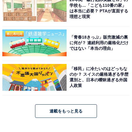
学校も…「こども110番の家」
は本当に必要？ PTAが直面する
理想と現実
「青春18きっぷ」販売激減の裏
に何が？ 連続利用の厳格化だけ
ではない「本当の理由」
「移民」に冷たいのはどっちな
のか？ スイスの厳格過ぎる学歴
選別と、日本の曖昧過ぎる外国
人政策
連載をもっと見る