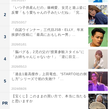
2025/11/27
「いつ子供産んだの」篠崎愛、女児と遊ぶ姿に
反響「もう愛ちゃんの子みたいだね」「完...
2
2025/10/17
「自認ウインナー」三代目JSB・ELLY、年末
挨拶の投稿に「最高におもしれー男」...
3
2026/01/01
「脳バグる」2児の父の“授業参観スタイル”に
「お姉ちゃんじゃないか！」「逆に目立...
4
2026/05/13
「過去1最高傑作」上田竜也、“STARTO社の倒
し方”シリーズで初の失敗!? 「...
5
2024/08/26
【宝くじ】このままの買い方で、本当に当たる
と思いますか
PR