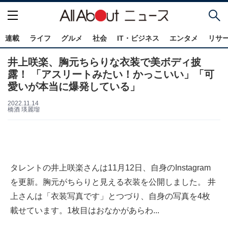
連載
ライフ
グルメ
社会
IT・ビジネス
エンタメ
リサ
井上咲楽、胸元ちらりな衣装で美ボディ披
露！ 「アスリートみたい！かっこいい」「可
愛いが本当に爆発している」
2022.11.14
橋酒 瑛麗瑠
タレントの井上咲楽さんは11月12日、自身のInstagram
を更新。胸元がちらりと見える衣装を公開しました。 井
上さんは「衣装写真です」とつづり、自身の写真を4枚
載せています。1枚目はおなかがあらわ...