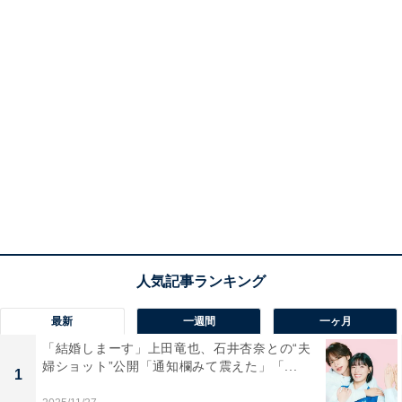
最新
一週間
一ヶ月
「結婚しまーす」上田竜也、石井杏奈との“夫
婦ショット”公開「通知欄みて震えた」「...
1