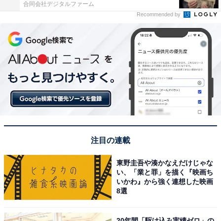
合同会社デジタルファーム
Recommended by
注目の連載
東野圭吾や湊かなえだけじゃな
い、「業と罪」を描く『映画ち
いかわ』から強く連想した映画
8選
20年間「駆け込み実績ゼロ」の