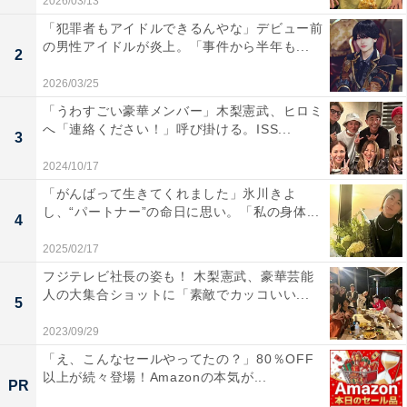
2026/03/13
「犯罪者もアイドルできるんやな」デビュー前
の男性アイドルが炎上。「事件から半年も...
2
2026/03/25
「うわすごい豪華メンバー」木梨憲武、ヒロミ
へ「連絡ください！」呼び掛ける。ISS...
3
2024/10/17
「がんばって生きてくれました」氷川きよ
し、“パートナー”の命日に思い。「私の身体...
4
2025/02/17
フジテレビ社長の姿も！ 木梨憲武、豪華芸能
人の大集合ショットに「素敵でカッコいい...
5
2023/09/29
「え、こんなセールやってたの？」80％OFF
以上が続々登場！Amazonの本気が...
PR