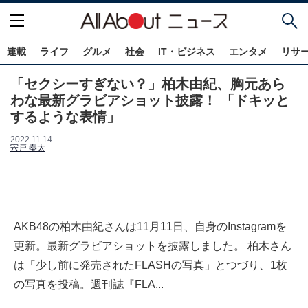
連載
ライフ
グルメ
社会
IT・ビジネス
エンタメ
リサ
「セクシーすぎない？」柏木由紀、胸元あら
わな最新グラビアショット披露！ 「ドキッと
するような表情」
2022.11.14
宍戸 奏太
AKB48の柏木由紀さんは11月11日、自身のInstagramを
更新。最新グラビアショットを披露しました。 柏木さん
は「少し前に発売されたFLASHの写真」とつづり、1枚
の写真を投稿。週刊誌『FLA...