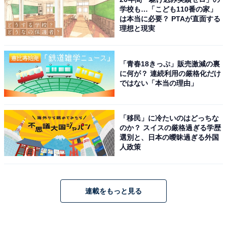
学校も…「こども110番の家」
は本当に必要？ PTAが直面する
理想と現実
「青春18きっぷ」販売激減の裏
に何が？ 連続利用の厳格化だけ
ではない「本当の理由」
「移民」に冷たいのはどっちな
のか？ スイスの厳格過ぎる学歴
選別と、日本の曖昧過ぎる外国
人政策
連載をもっと見る