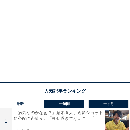
最新
一週間
一ヶ月
「病気なのかなぁ？」藤木直人、近影ショット
に心配の声続々。「痩せ過ぎてない？」「...
1