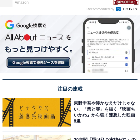
Amazon
Recommended by
注目の連載
東野圭吾や湊かなえだけじゃな
い、「業と罪」を描く『映画ち
いかわ』から強く連想した映画
8選
20年間「駆け込み実績ゼロ」の