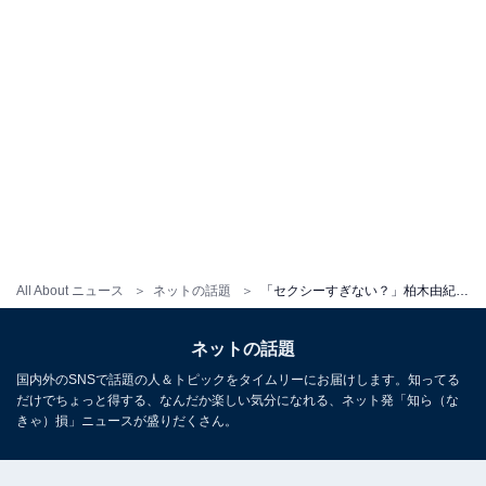
All About ニュース
ネットの話題
「セクシーすぎない？」柏木由紀、胸元あらわな最新グラビアショット披露！ 「ドキッとするような表情」
ネットの話題
国内外のSNSで話題の人＆トピックをタイムリーにお届けします。知ってる
だけでちょっと得する、なんだか楽しい気分になれる、ネット発「知ら（な
きゃ）損」ニュースが盛りだくさん。