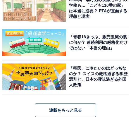
学校も…「こども110番の家」
は本当に必要？ PTAが直面する
理想と現実
「青春18きっぷ」販売激減の裏
に何が？ 連続利用の厳格化だけ
ではない「本当の理由」
「移民」に冷たいのはどっちな
のか？ スイスの厳格過ぎる学歴
選別と、日本の曖昧過ぎる外国
人政策
連載をもっと見る