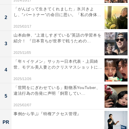
2024/10/17
「がんばって生きてくれました」氷川きよ
し、“パートナー”の命日に思い。「私の身体...
2
2025/02/17
山本由伸、“上達しすぎている”英語の学習本を
紹介！ 『日本育ちが世界で戦うための...
3
2025/11/05
「年々イケメン」サッカー日本代表・上田綺
世、モデル美人妻とのクリスマスショットに...
4
2025/12/26
「世間をにぎわせている」動物系YouTuber、
違法行為の告発に声明「飼育してい...
5
2025/02/07
事例から学ぶ『特権アクセス管理』
PR