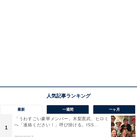
最新
一週間
一ヶ月
「うわすごい豪華メンバー」木梨憲武、ヒロミ
へ「連絡ください！」呼び掛ける。ISS...
1