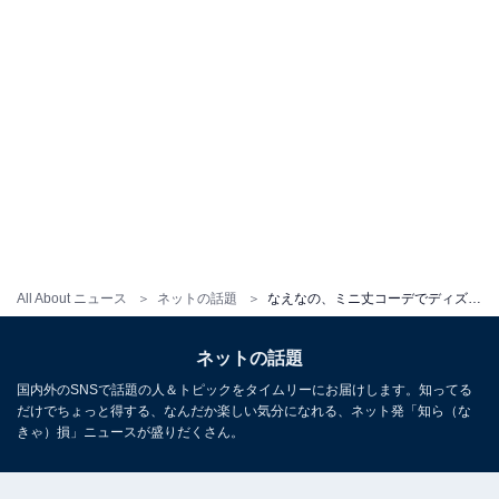
All About ニュース
ネットの話題
なえなの、ミニ丈コーデでディズニーを満喫する姿に「やばい過去一レベルですき」「えぐかわなんだが」と反響
ネットの話題
国内外のSNSで話題の人＆トピックをタイムリーにお届けします。知ってる
だけでちょっと得する、なんだか楽しい気分になれる、ネット発「知ら（な
きゃ）損」ニュースが盛りだくさん。