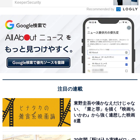
KeeperSecurity
Recommended by
注目の連載
東野圭吾や湊かなえだけじゃな
い、「業と罪」を描く『映画ち
いかわ』から強く連想した映画
8選
20年間「駆け込み実績ゼロ」の