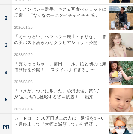
2026/03/08
イケメンバレー選手、キス＆耳食べショットに
反響！ 「なんなのーこのイチャイチャ感...
2
2026/01/29
「えっっろい」ヘラヘラ三銃士・まりな、圧巻
の美バストあらわなグラビアショット公開...
3
2023/09/29
「顔ちっっちゃ！」藤田ニコル、娘と初の北海
道旅行を公開！ 「スタイルよすぎるよ〜...
4
2026/08/08
「ユメが、ついに歩いた」杉浦太陽、第5子
が“立っち”に挑戦する姿を披露！ 「出来...
5
2026/08/04
カードローン50万円以上の人は、返済を3～6
ヶ月停止して『大幅に減額してから返済...
PR