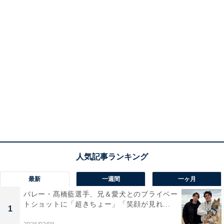
最新
一週間
一ヶ月
バレー・髙橋藍選手、兄＆愛犬とのプライベー
トショットに「超きちょー」「笑顔が見れ...
1