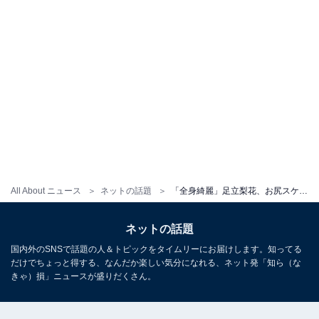
All About ニュース
ネットの話題
「全身綺麗」足立梨花、お尻スケスケのランジェリーショット披露！ 「美しい後ろ姿」「綺麗なお尻ですね」
ネットの話題
国内外のSNSで話題の人＆トピックをタイムリーにお届けします。知ってる
だけでちょっと得する、なんだか楽しい気分になれる、ネット発「知ら（な
きゃ）損」ニュースが盛りだくさん。