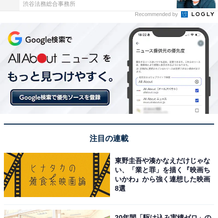
渋谷法務総合事務所
Recommended by
注目の連載
東野圭吾や湊かなえだけじゃな
い、「業と罪」を描く『映画ち
いかわ』から強く連想した映画
8選
20年間「駆け込み実績ゼロ」の