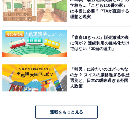
学校も…「こども110番の家」
は本当に必要？ PTAが直面する
理想と現実
「青春18きっぷ」販売激減の裏
に何が？ 連続利用の厳格化だけ
ではない「本当の理由」
「移民」に冷たいのはどっちな
のか？ スイスの厳格過ぎる学歴
選別と、日本の曖昧過ぎる外国
人政策
連載をもっと見る