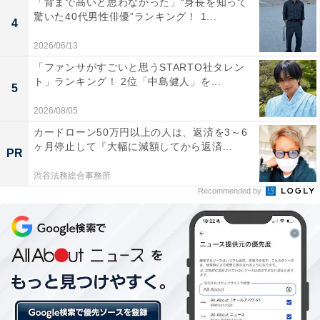
「背まで高いと思わなかった」“身長を知って
驚いた40代男性俳優”ランキング！ 1...
「本川越」エリアは、鉄道や道路のアクセスが良好で
4
す。周辺には、駅ビルや大型商業施設、飲食店や商店街
2026/06/13
などの買い物施設が充実。同時に1歩道を入ると、閑静
「ファンサがすごいと思うSTARTO社タレン
な住宅街や学校が多く、活気と落ち着きが共存するエリ
ト」ランキング！ 2位「中島健人」を...
5
アと言えそうです。
2026/08/05
カードローン50万円以上の人は、返済を3～6
ヶ月停止して『大幅に減額してから返済...
居住者からは「静かな環境で暮らすのには便利な施設な
PR
どに恵まれている」、「色々な施設があるので便利な
渋谷法務総合事務所
所」などの意見がありました。
Recommended by
※本川越A：川越市駅、本川越駅