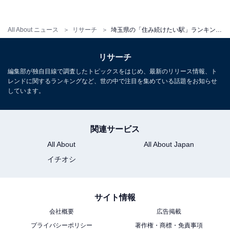
・
埼玉県の「街の幸福度」ランキング！ 2位「さいたま市
All About ニュース
リサーチ
埼玉県の「住み続けたい駅」ランキング！ 2位「本川越エリア」、1位は？
浦和区」、1位は？
・
リサーチ
埼玉県民が選ぶ「住みたい街」ランキング！ 2位「さい
編集部が独自目線で調査したトピックスをはじめ、最新のリリース情報、ト
たま市大宮区」、1位は？
レンドに関するランキングなど、世の中で注目を集めている話題をお知らせ
しています。
【関連リンク】
・
プレスリリース
関連サービス
All About
All About Japan
イチオシ
サイト情報
会社概要
広告掲載
プライバシーポリシー
著作権・商標・免責事項