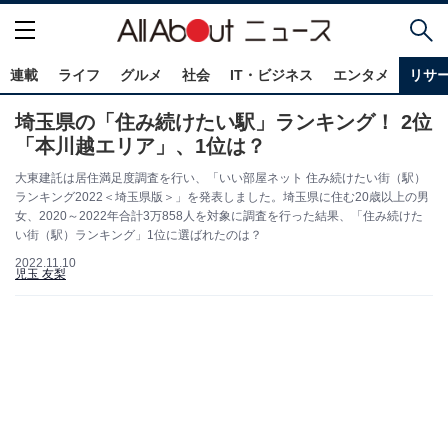
連載
ライフ
グルメ
社会
IT・ビジネス
エンタメ
リサ
埼玉県の「住み続けたい駅」ランキング！ 2位
「本川越エリア」、1位は？
大東建託は居住満足度調査を行い、「いい部屋ネット 住み続けたい街（駅）
ランキング2022＜埼玉県版＞」を発表しました。埼玉県に住む20歳以上の男
女、2020～2022年合計3万858人を対象に調査を行った結果、「住み続けた
い街（駅）ランキング」1位に選ばれたのは？
2022.11.10
児玉 友梨