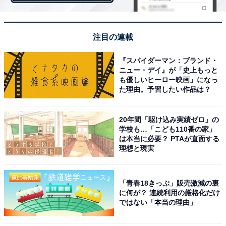
注目の連載
『スパイダーマン：ブランド・
ニュー・デイ』が「史上もっと
も優しいヒーロー映画」になっ
た理由。予習したい作品は？
20年間「駆け込み実績ゼロ」の
学校も…「こども110番の家」
は本当に必要？ PTAが直面する
理想と現実
1位：「つきのわ駅」
「つきのわ駅」周辺には、住宅地や街路樹のある道路、
「青春18きっぷ」販売激減の裏
に何が？ 連続利用の厳格化だけ
公園が広がっています。また、大型スーパーやホームセ
ではない「本当の理由」
ンター、商業施設などの買い物施設も充実。利便性の良
い快適な住環境が魅力のエリアです。