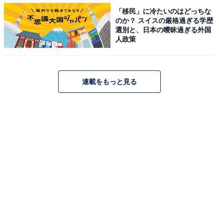
「移民」に冷たいのはどっちな
のか？ スイスの厳格過ぎる学歴
選別と、日本の曖昧過ぎる外国
「静かで住みやすい」、「生活するには、便利」などの
人政策
居住者コメントがありました。
連載をもっと見る
＞5位までの全ランキング結果を見る
【おすすめ記事】
・
埼玉県の「住みここち（駅）」ランキング！ 2位「さい
たま新都心駅」、1位は？
・
埼玉県の住みここち（自治体）ランキング！ 2位「さい
たま市中央区」、1位は？