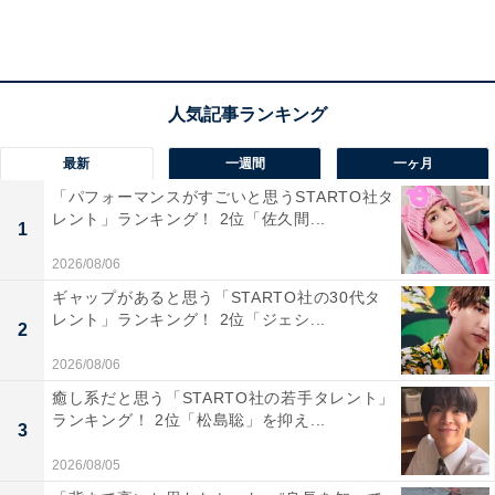
ました。
最新
一週間
一ヶ月
「パフォーマンスがすごいと思うSTARTO社タ
レント」ランキング！ 2位「佐久間...
1
2026/08/06
ギャップがあると思う「STARTO社の30代タ
レント」ランキング！ 2位「ジェシ...
2
2026/08/06
癒し系だと思う「STARTO社の若手タレント」
ランキング！ 2位「松島聡」を抑え...
3
2位： 「本川越A」
2026/08/05